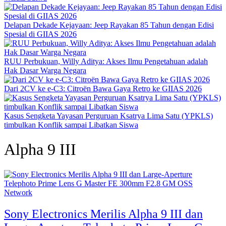
Delapan Dekade Kejayaan: Jeep Rayakan 85 Tahun dengan Edisi
Spesial di GIIAS 2026
RUU Perbukuan, Willy Aditya: Akses Ilmu Pengetahuan adalah
Hak Dasar Warga Negara
Dari 2CV ke e-C3: Citroën Bawa Gaya Retro ke GIIAS 2026
Kasus Sengketa Yayasan Perguruan Ksatrya Lima Satu (YPKLS)
timbulkan Konflik sampai Libatkan Siswa
Alpha 9 III
Network
Sony Electronics Merilis Alpha 9 III dan