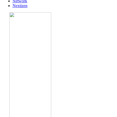
Network
Nextizen