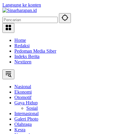
Langsung ke konten
Home
Redaksi
Pedoman Media Siber
Indeks Berita
Nextizen
Nasional
Ekonomi
Otomotif
Gaya Hidup
Sosial
Internasional
Galeri Photo
Olahraga
Kesra