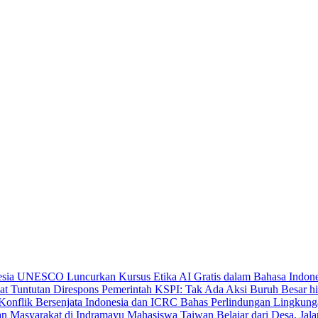
UNESCO Luncurkan Kursus Etika AI Gratis dalam Bahasa Indone
KSPI: Tak Ada Aksi Buruh Besar hi
Indonesia dan ICRC Bahas Perlindungan Lingkunga
Mahasiswa Taiwan Belajar dari Desa, Jal