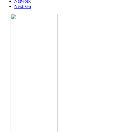
Network
Nextizen