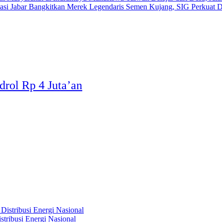
Bangkitkan Merek Legendaris Semen Kujang, SIG Perkuat D
drol Rp 4 Juta’an
tribusi Energi Nasional