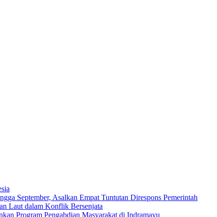
sia
ngga September, Asalkan Empat Tuntutan Direspons Pemerintah
n Laut dalam Konflik Bersenjata
ankan Program Pengabdian Masyarakat di Indramayu