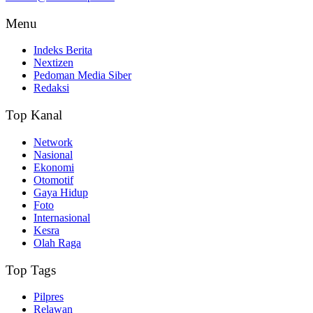
Menu
Indeks Berita
Nextizen
Pedoman Media Siber
Redaksi
Top Kanal
Network
Nasional
Ekonomi
Otomotif
Gaya Hidup
Foto
Internasional
Kesra
Olah Raga
Top Tags
Pilpres
Relawan