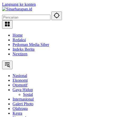
Langsung ke konten
Home
Redaksi
Pedoman Media Siber
Indeks Berita
Nextizen
Nasional
Ekonomi
Otomotif
Gaya Hidup
Sosial
Internasional
Galeri Photo
Olahraga
Kesra