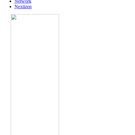
Network
Nextizen