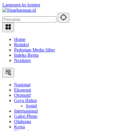
Langsung ke konten
Home
Redaksi
Pedoman Media Siber
Indeks Berita
Nextizen
Nasional
Ekonomi
Otomotif
Gaya Hidup
Sosial
Internasional
Galeri Photo
Olahraga
Kesra