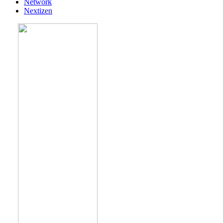
Network
Nextizen