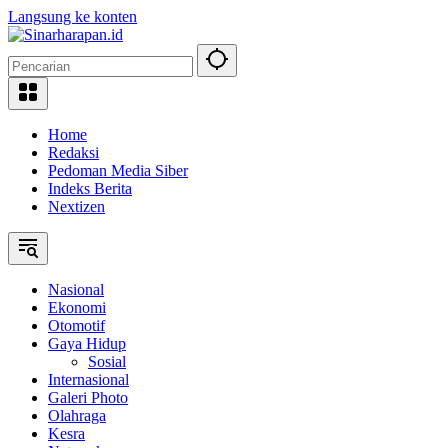
Langsung ke konten
Home
Redaksi
Pedoman Media Siber
Indeks Berita
Nextizen
Nasional
Ekonomi
Otomotif
Gaya Hidup
Sosial
Internasional
Galeri Photo
Olahraga
Kesra