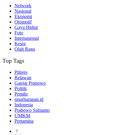
Network
Nasional
Ekonomi
Otomotif
Gaya Hidup
Foto
Internasional
Kesra
Olah Raga
Top Tags
Pilpres
Relawan
Ganjar Pranowo
Politik
Pemilu
sinarharapan.id
Indonesia
Prabowo Subianto
UMKM
Pertamina