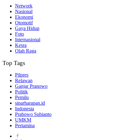
Network
Nasional
Ekonomi
Otomotif
Gaya Hidup
Foto
Internasional
Kesra
Olah Raga
Top Tags
Pilpres
Relawan
Ganjar Pranowo
Politik
Pemilu
sinarharapan.id
Indonesia
Prabowo Subianto
UMKM
Pertamina