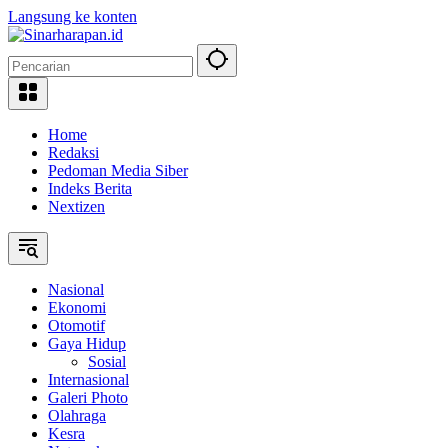
Langsung ke konten
Home
Redaksi
Pedoman Media Siber
Indeks Berita
Nextizen
Nasional
Ekonomi
Otomotif
Gaya Hidup
Sosial
Internasional
Galeri Photo
Olahraga
Kesra