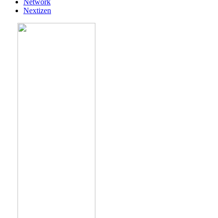
Network
Nextizen