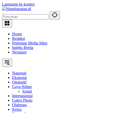
Langsung ke konten
Home
Redaksi
Pedoman Media Siber
Indeks Berita
Nextizen
Nasional
Ekonomi
Otomotif
Gaya Hidup
Sosial
Internasional
Galeri Photo
Olahraga
Kesra