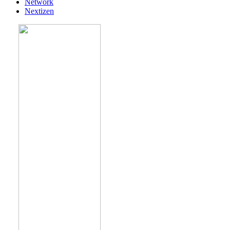
Network
Nextizen