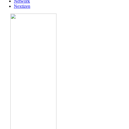
Network
Nextizen