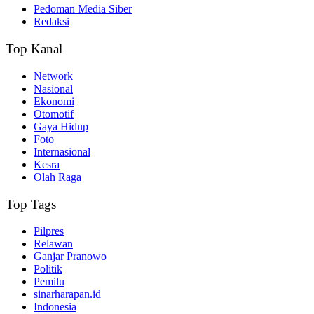
Pedoman Media Siber
Redaksi
Top Kanal
Network
Nasional
Ekonomi
Otomotif
Gaya Hidup
Foto
Internasional
Kesra
Olah Raga
Top Tags
Pilpres
Relawan
Ganjar Pranowo
Politik
Pemilu
sinarharapan.id
Indonesia