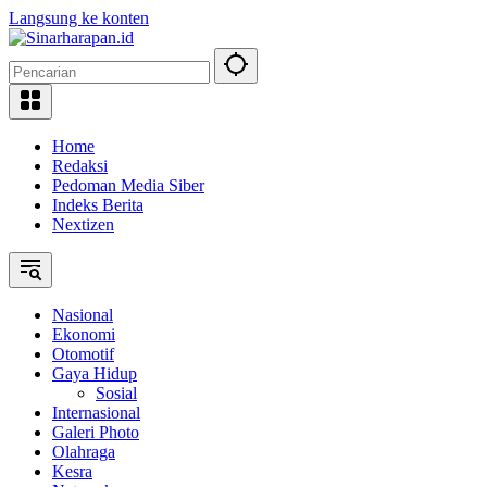
Langsung ke konten
Home
Redaksi
Pedoman Media Siber
Indeks Berita
Nextizen
Nasional
Ekonomi
Otomotif
Gaya Hidup
Sosial
Internasional
Galeri Photo
Olahraga
Kesra