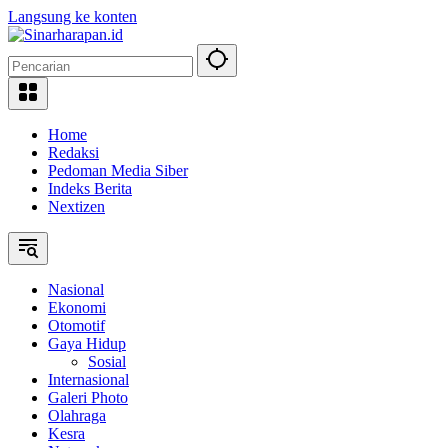
Langsung ke konten
Home
Redaksi
Pedoman Media Siber
Indeks Berita
Nextizen
Nasional
Ekonomi
Otomotif
Gaya Hidup
Sosial
Internasional
Galeri Photo
Olahraga
Kesra