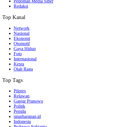
Pedoman Media Siber
Redaksi
Top Kanal
Network
Nasional
Ekonomi
Otomotif
Gaya Hidup
Foto
Internasional
Kesra
Olah Raga
Top Tags
Pilpres
Relawan
Ganjar Pranowo
Politik
Pemilu
sinarharapan.id
Indonesia
Prabowo Subianto