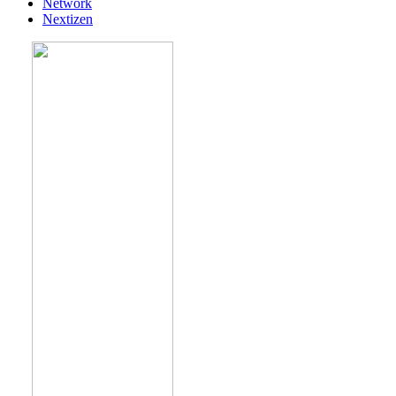
Network
Nextizen