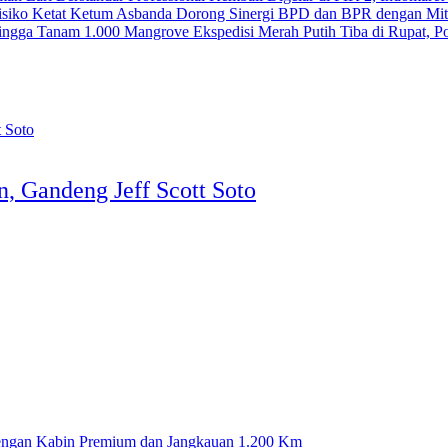
Ketum Asbanda Dorong Sinergi BPD dan BPR dengan Mitig
Ekspedisi Merah Putih Tiba di Rupat, 
, Gandeng Jeff Scott Soto