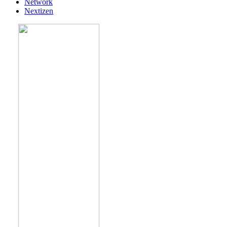
Network
Nextizen