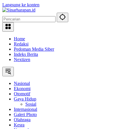
Langsung ke konten
Home
Redaksi
Pedoman Media Siber
Indeks Berita
Nextizen
Nasional
Ekonomi
Otomotif
Gaya Hidup
Sosial
Internasional
Galeri Photo
Olahraga
Kesra