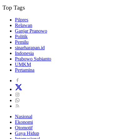
Top Tags
Pilpres
Relawan
Ganjar Pranowo
Politik
Pemilu
sinarharapan.id
Indonesia
Prabowo Subianto
UMKM
Pertamina
Nasional
Ekonomi
Otomotif
Gaya Hidup
Internasional