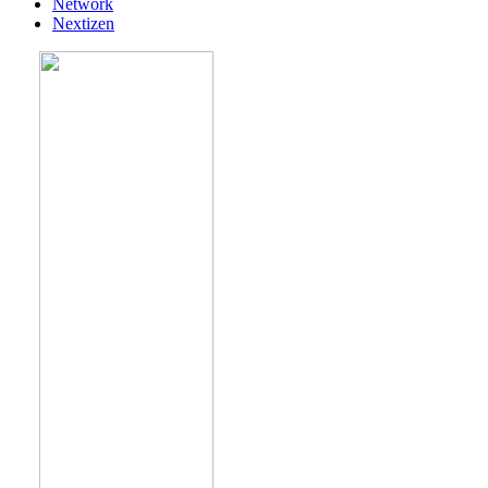
Network
Nextizen