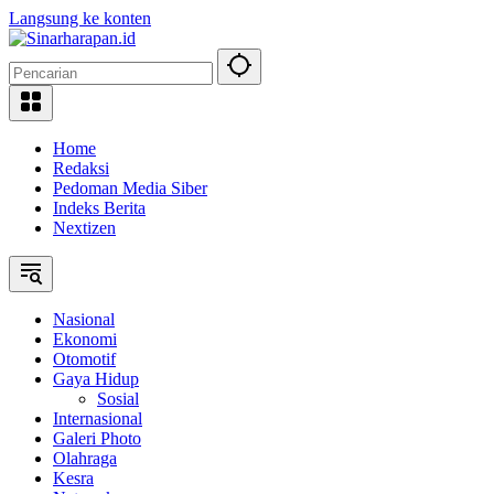
Langsung ke konten
Home
Redaksi
Pedoman Media Siber
Indeks Berita
Nextizen
Nasional
Ekonomi
Otomotif
Gaya Hidup
Sosial
Internasional
Galeri Photo
Olahraga
Kesra