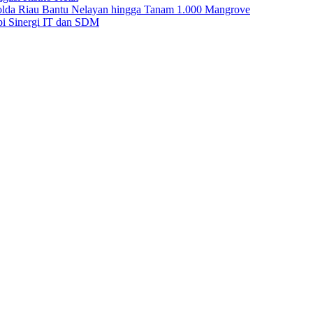
Polda Riau Bantu Nelayan hingga Tanam 1.000 Mangrove
i Sinergi IT dan SDM