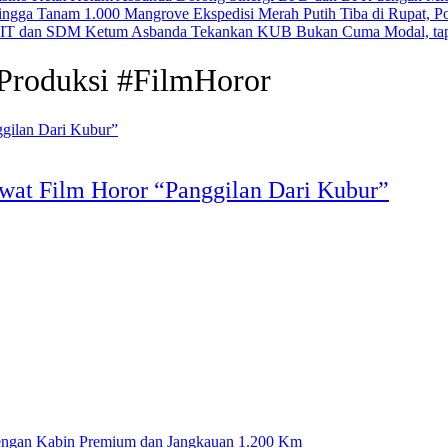
Ekspedisi Merah Putih Tiba di Rupat, 
Ketum Asbanda Tekankan KUB Bukan Cuma Modal, tap
roduksi #FilmHoror
wat Film Horor “Panggilan Dari Kubur”