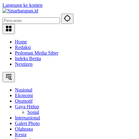
Langsung ke konten
Home
Redaksi
Pedoman Media Siber
Indeks Berita
Nextizen
Nasional
Ekonomi
Otomotif
Gaya Hidup
Sosial
Internasional
Galeri Photo
Olahraga
Kesra