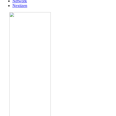
Network
Nextizen