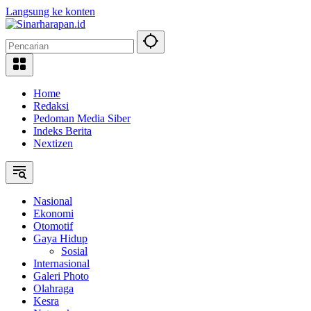
Langsung ke konten
Home
Redaksi
Pedoman Media Siber
Indeks Berita
Nextizen
Nasional
Ekonomi
Otomotif
Gaya Hidup
Sosial
Internasional
Galeri Photo
Olahraga
Kesra