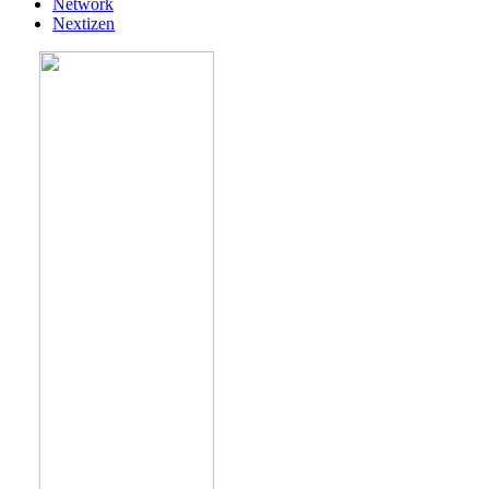
Network
Nextizen