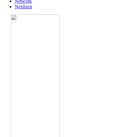
Network
Nextizen