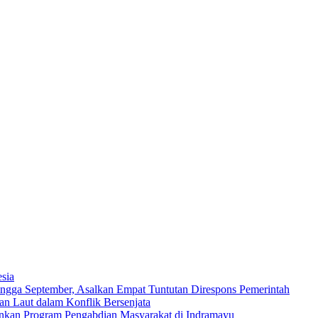
sia
ngga September, Asalkan Empat Tuntutan Direspons Pemerintah
n Laut dalam Konflik Bersenjata
ankan Program Pengabdian Masyarakat di Indramayu