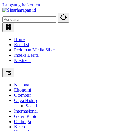
Langsung ke konten
Home
Redaksi
Pedoman Media Siber
Indeks Berita
Nextizen
Nasional
Ekonomi
Otomotif
Gaya Hidup
Sosial
Internasional
Galeri Photo
Olahraga
Kesra