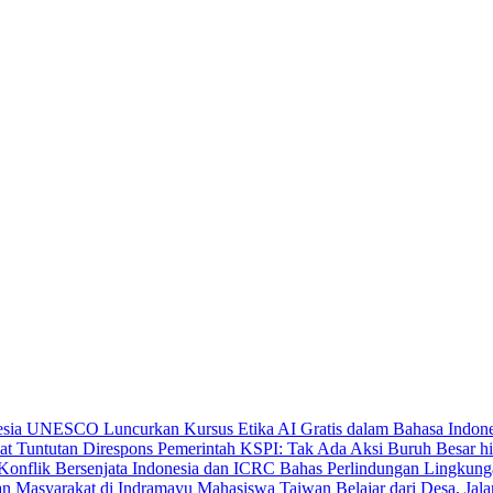
UNESCO Luncurkan Kursus Etika AI Gratis dalam Bahasa Indone
KSPI: Tak Ada Aksi Buruh Besar hi
Indonesia dan ICRC Bahas Perlindungan Lingkunga
Mahasiswa Taiwan Belajar dari Desa, Jal