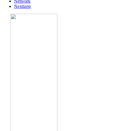
Network
Nextizen