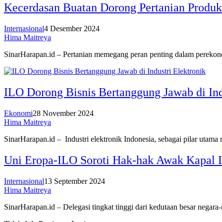
Kecerdasan Buatan Dorong Pertanian Produkt
Internasional
4 Desember 2024
Hima Maitreya
SinarHarapan.id – Pertanian memegang peran penting dalam pere
ILO Dorong Bisnis Bertanggung Jawab di Ind
Ekonomi
28 November 2024
Hima Maitreya
SinarHarapan.id – Industri elektronik Indonesia, sebagai pilar uta
Uni Eropa-ILO Soroti Hak-hak Awak Kapal I
Internasional
13 September 2024
Hima Maitreya
SinarHarapan.id – Delegasi tingkat tinggi dari kedutaan besar neg