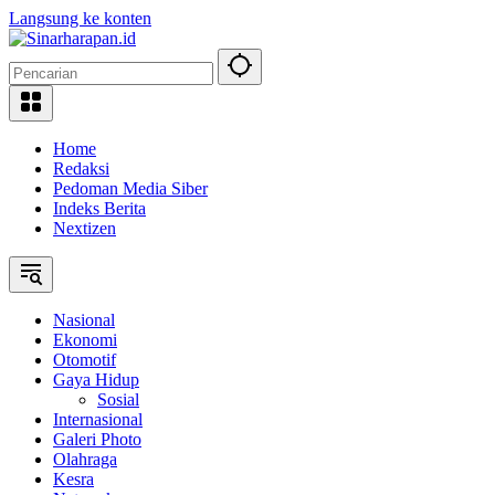
Langsung ke konten
Home
Redaksi
Pedoman Media Siber
Indeks Berita
Nextizen
Nasional
Ekonomi
Otomotif
Gaya Hidup
Sosial
Internasional
Galeri Photo
Olahraga
Kesra