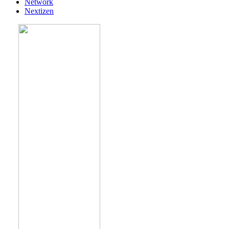
Network
Nextizen