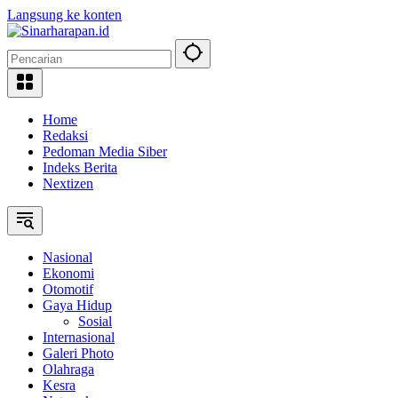
Langsung ke konten
Home
Redaksi
Pedoman Media Siber
Indeks Berita
Nextizen
Nasional
Ekonomi
Otomotif
Gaya Hidup
Sosial
Internasional
Galeri Photo
Olahraga
Kesra