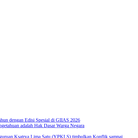
hun dengan Edisi Spesial di GIIAS 2026
ngetahuan adalah Hak Dasar Warga Negara
guruan Ksatrya Lima Satu (YPKLS) timbulkan Konflik sampai