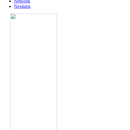
Network
Nextizen