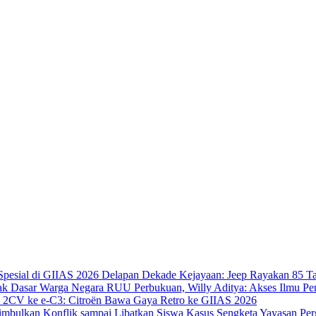
Delapan Dekade Kejayaan: Jeep Rayakan 85 Ta
RUU Perbukuan, Willy Aditya: Akses Ilmu Pe
i 2CV ke e-C3: Citroën Bawa Gaya Retro ke GIIAS 2026
Kasus Sengketa Yayasan Per