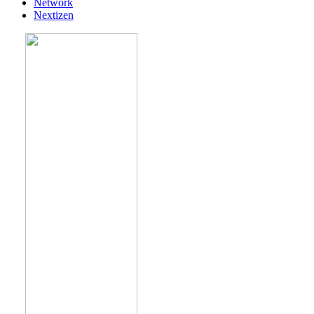
Network
Nextizen