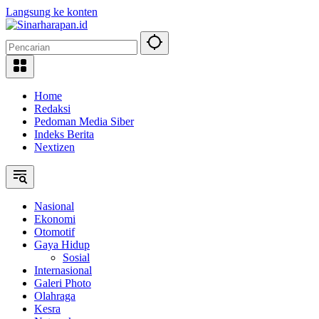
Langsung ke konten
Home
Redaksi
Pedoman Media Siber
Indeks Berita
Nextizen
Nasional
Ekonomi
Otomotif
Gaya Hidup
Sosial
Internasional
Galeri Photo
Olahraga
Kesra