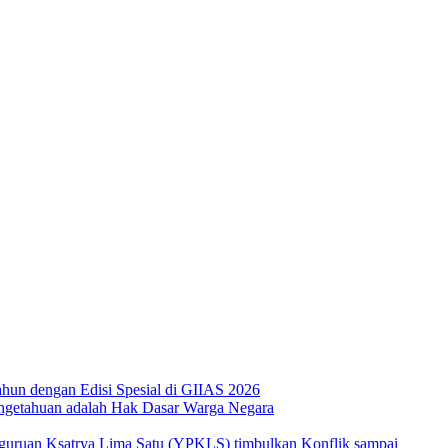
hun dengan Edisi Spesial di GIIAS 2026
ngetahuan adalah Hak Dasar Warga Negara
guruan Ksatrya Lima Satu (YPKLS) timbulkan Konflik sampai