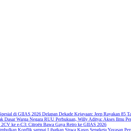
Delapan Dekade Kejayaan: Jeep Rayakan 85 Ta
RUU Perbukuan, Willy Aditya: Akses Ilmu Pe
i 2CV ke e-C3: Citroën Bawa Gaya Retro ke GIIAS 2026
Kasus Sengketa Yayasan Per