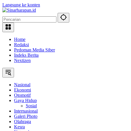
Langsung ke konten
Home
Redaksi
Pedoman Media Siber
Indeks Berita
Nextizen
Nasional
Ekonomi
Otomotif
Gaya Hidup
Sosial
Internasional
Galeri Photo
Olahraga
Kesra