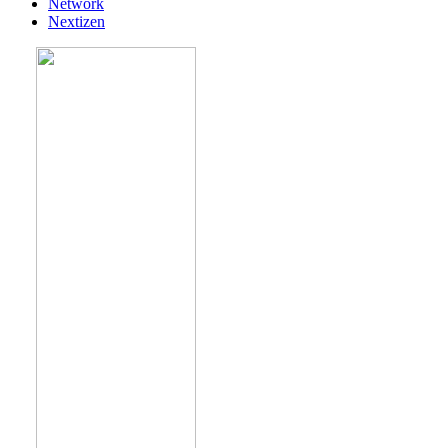
Network
Nextizen