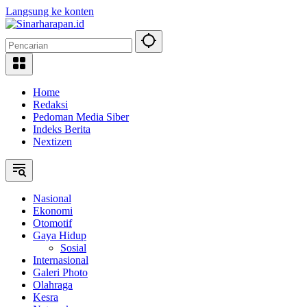
Langsung ke konten
Home
Redaksi
Pedoman Media Siber
Indeks Berita
Nextizen
Nasional
Ekonomi
Otomotif
Gaya Hidup
Sosial
Internasional
Galeri Photo
Olahraga
Kesra