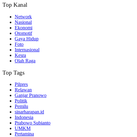
Top Kanal
Network
Nasional
Ekonomi
Otomotif
Gaya Hidup
Foto
Internasional
Kesra
Olah Raga
Top Tags
Pilpres
Relawan
Ganjar Pranowo
Politik
Pemilu
sinarharapan.id
Indonesia
Prabowo Subianto
UMKM
Pertamina