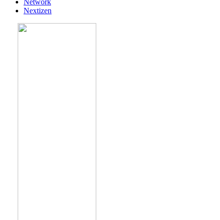
Network
Nextizen