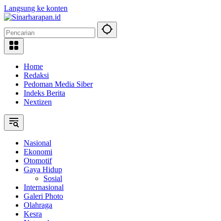
Langsung ke konten
Home
Redaksi
Pedoman Media Siber
Indeks Berita
Nextizen
Nasional
Ekonomi
Otomotif
Gaya Hidup
Sosial
Internasional
Galeri Photo
Olahraga
Kesra