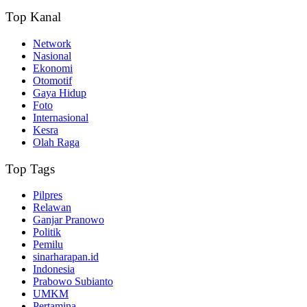
Top Kanal
Network
Nasional
Ekonomi
Otomotif
Gaya Hidup
Foto
Internasional
Kesra
Olah Raga
Top Tags
Pilpres
Relawan
Ganjar Pranowo
Politik
Pemilu
sinarharapan.id
Indonesia
Prabowo Subianto
UMKM
Pertamina