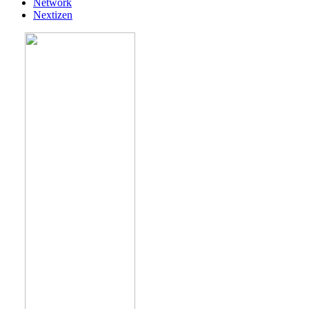
Network
Nextizen