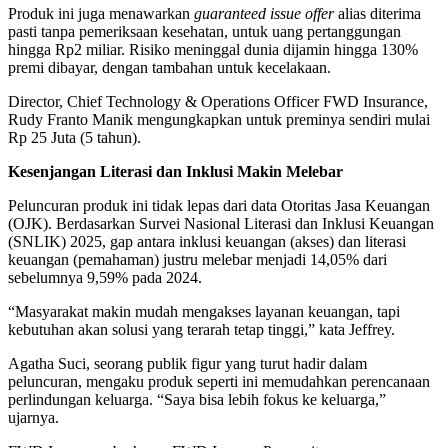
Produk ini juga menawarkan
guaranteed issue offer
alias diterima
pasti tanpa pemeriksaan kesehatan, untuk uang pertanggungan
hingga Rp2 miliar. Risiko meninggal dunia dijamin hingga 130%
premi dibayar, dengan tambahan untuk kecelakaan.
Director, Chief Technology & Operations Officer FWD Insurance,
Rudy Franto Manik mengungkapkan untuk preminya sendiri mulai
Rp 25 Juta (5 tahun).
Kesenjangan Literasi dan Inklusi Makin Melebar
Peluncuran produk ini tidak lepas dari data Otoritas Jasa Keuangan
(OJK). Berdasarkan Survei Nasional Literasi dan Inklusi Keuangan
(SNLIK) 2025, gap antara inklusi keuangan (akses) dan literasi
keuangan (pemahaman) justru melebar menjadi 14,05% dari
sebelumnya 9,59% pada 2024.
“Masyarakat makin mudah mengakses layanan keuangan, tapi
kebutuhan akan solusi yang terarah tetap tinggi,” kata Jeffrey.
Agatha Suci, seorang publik figur yang turut hadir dalam
peluncuran, mengaku produk seperti ini memudahkan perencanaan
perlindungan keluarga. “Saya bisa lebih fokus ke keluarga,”
ujarnya.