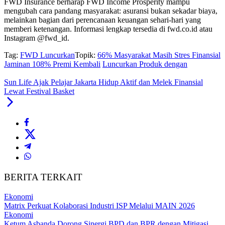
FWD Insurance berharap FWD Income Prosperity mampu
mengubah cara pandang masyarakat: asuransi bukan sekadar biaya,
melainkan bagian dari perencanaan keuangan sehari-hari yang
memberi ketenangan. Informasi lengkap tersedia di fwd.co.id atau
Instagram @fwd_id.
Tag:
FWD Luncurkan
Topik:
66% Masyarakat Masih Stres Finansial
Jaminan 108% Premi Kembali
Luncurkan Produk dengan
Sun Life Ajak Pelajar Jakarta Hidup Aktif dan Melek Finansial
Lewat Festival Basket
BERITA TERKAIT
Ekonomi
Matrix Perkuat Kolaborasi Industri ISP Melalui MAIN 2026
Ekonomi
Ketum Asbanda Dorong Sinergi BPD dan BPR dengan Mitigasi