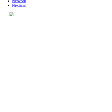
Network
Nextizen