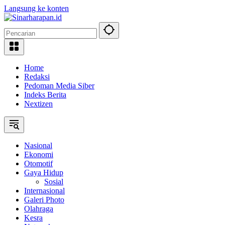
Langsung ke konten
Home
Redaksi
Pedoman Media Siber
Indeks Berita
Nextizen
Nasional
Ekonomi
Otomotif
Gaya Hidup
Sosial
Internasional
Galeri Photo
Olahraga
Kesra