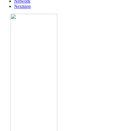
Network
Nextizen