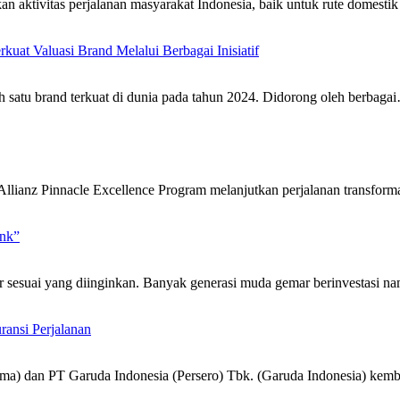
n aktivitas perjalanan masyarakat Indonesia, baik untuk rute domesti
kuat Valuasi Brand Melalui Berbagai Inisiatif
h satu brand terkuat di dunia pada tahun 2024. Didorong oleh berbaga
, Allianz Pinnacle Excellence Program melanjutkan perjalanan transf
ink”
 sesuai yang diinginkan. Banyak generasi muda gemar berinvestasi n
ransi Perjalanan
tama) dan PT Garuda Indonesia (Persero) Tbk. (Garuda Indonesia) ke