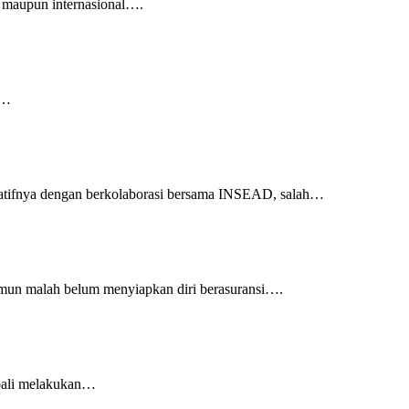
k maupun internasional….
i…
ormatifnya dengan berkolaborasi bersama INSEAD, salah…
amun malah belum menyiapkan diri berasuransi….
mbali melakukan…