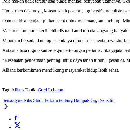
Pola makan tidak teratur usai puasa menjadi penyebab utamanya. Geja
Untuk meredakannya, konsumsilah pisang yang bersifat netralisir a
Oatmeal bisa menjadi pilihan serat untuk menenangkan lambung. Mi
Makan dalam porsi kecil lebih disarankan daripada langsung banyak.
Minuman bersoda dan kopi sebaiknya dihindari sementara waktu. Ja
Antasida bisa digunakan sebagai pertolongan pertama. Jika gejala berl
“Kesehatan pencernaan penting untuk daya tahan tubuh,” pesan dr. 
Allianz berkomitmen mendukung masyarakat hidup lebih sehat.
Tag:
Allianz
Topik:
Gerd Lebaran
Sensodyne Rilis Studi Terbaru tentang Dampak Gigi Sensitif