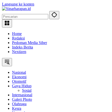
Langsung ke konten
Home
Redaksi
Pedoman Media Siber
Indeks Berita
Nextizen
Nasional
Ekonomi
Otomotif
Gaya Hidup
Sosial
Internasional
Galeri Photo
Olahraga
Kesra