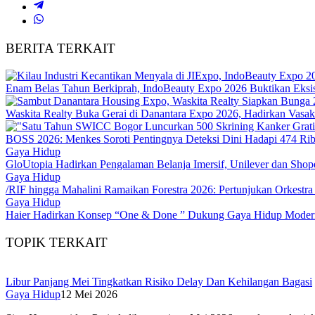
BERITA TERKAIT
Enam Belas Tahun Berkiprah, IndoBeauty Expo 2026 Buktikan Eksist
Waskita Realty Buka Gerai di Danantara Expo 2026, Hadirkan Vasa
BOSS 2026: Menkes Soroti Pentingnya Deteksi Dini Hadapi 474 Ri
Gaya Hidup
GloUtopia Hadirkan Pengalaman Belanja Imersif, Unilever dan Shop
Gaya Hidup
/RIF hingga Mahalini Ramaikan Forestra 2026: Pertunjukan Orkestra 
Gaya Hidup
Haier Hadirkan Konsep “One & Done ” Dukung Gaya Hidup Modern
TOPIK TERKAIT
Libur Panjang Mei Tingkatkan Risiko Delay Dan Kehilangan Bagasi
Gaya Hidup
12 Mei 2026