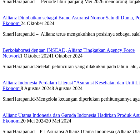
SinarHarapan.id – Periode libur panjang Mei 2026 mendorong lonjaka
Allianz Dinobatkan sebagai Brand Asuransi Nomor Satu di Dunia, Per
Ekonomi
24 Oktober 2024
SinarHarapan.id – Allianz terus mengukuhkan posisinya sebagai sala
Berkolaborasi dengan INSEAD, Aliianz Tingkatkan Agency Force
Network
1 Oktober 2024
1 Oktober 2024
SinarHarapan.id-Setelah peluncuran yang dilakukan pada tahun lalu
Allianz Indonesia Perdalam Literasi “Asuransi Kesehatan dan Unit L
Ekonomi
8 Agustus 2024
8 Agustus 2024
SinarHarapan.id-Mengelola keuangan diperlukan perhitungannya agar
Allianz Utama Indonesia dan Garuda Indonesia Hadirkan Produk Asu
Ekonomi
20 Mei 2024
20 Mei 2024
SinarHarapan.id – PT Asuransi Allianz Utama Indonesia (Allianz U