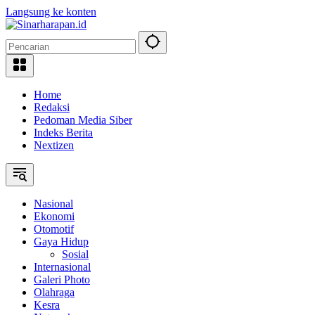
Langsung ke konten
Home
Redaksi
Pedoman Media Siber
Indeks Berita
Nextizen
Nasional
Ekonomi
Otomotif
Gaya Hidup
Sosial
Internasional
Galeri Photo
Olahraga
Kesra