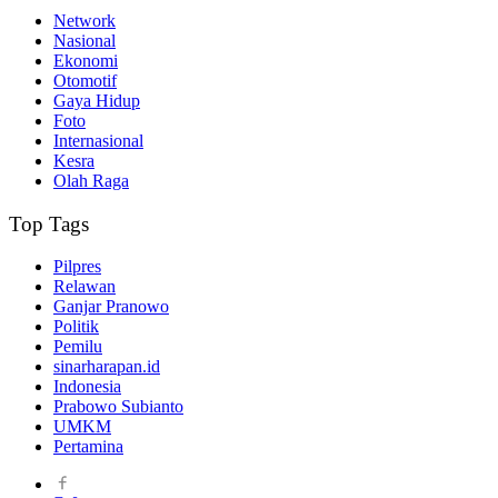
Network
Nasional
Ekonomi
Otomotif
Gaya Hidup
Foto
Internasional
Kesra
Olah Raga
Top Tags
Pilpres
Relawan
Ganjar Pranowo
Politik
Pemilu
sinarharapan.id
Indonesia
Prabowo Subianto
UMKM
Pertamina