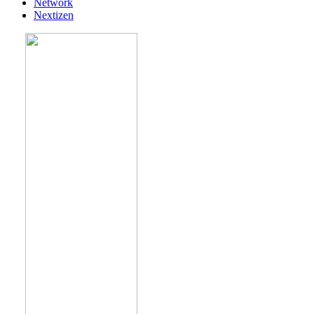
Network
Nextizen