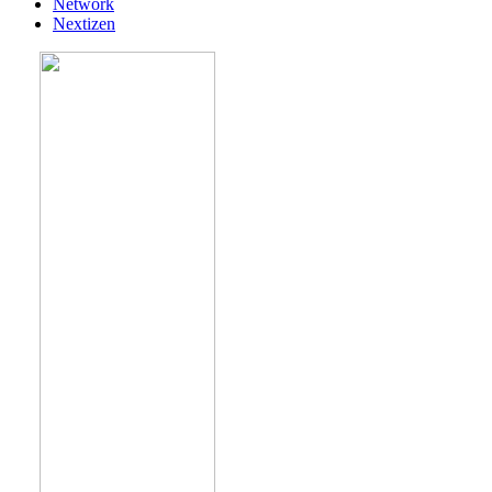
Network
Nextizen