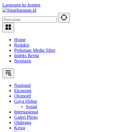
Langsung ke konten
Home
Redaksi
Pedoman Media Siber
Indeks Berita
Nextizen
Nasional
Ekonomi
Otomotif
Gaya Hidup
Sosial
Internasional
Galeri Photo
Olahraga
Kesra