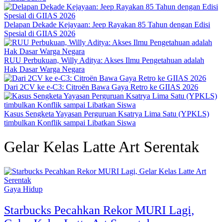
Delapan Dekade Kejayaan: Jeep Rayakan 85 Tahun dengan Edisi
Spesial di GIIAS 2026
RUU Perbukuan, Willy Aditya: Akses Ilmu Pengetahuan adalah
Hak Dasar Warga Negara
Dari 2CV ke e-C3: Citroën Bawa Gaya Retro ke GIIAS 2026
Kasus Sengketa Yayasan Perguruan Ksatrya Lima Satu (YPKLS)
timbulkan Konflik sampai Libatkan Siswa
Gelar Kelas Latte Art Serentak
Gaya Hidup
Starbucks Pecahkan Rekor MURI Lagi,