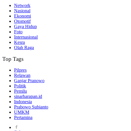
Network
Nasional
Ekonomi
Otomotif
Gaya Hidup
Foto
Internasional
Kesra
Olah Raga
Top Tags
Pilpres
Relawan
Ganjar Pranowo
Politik
Pemilu
sinarharapan.id
Indonesia
Prabowo Subianto
UMKM
Pertamina