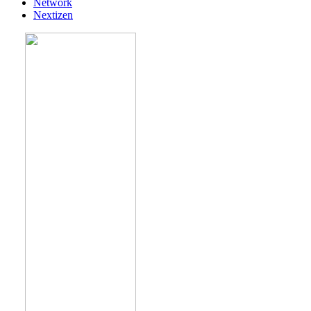
Network
Nextizen