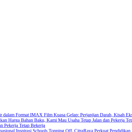
Film Kuasa Gelap: Perjanjian Darah, Kisah E
 Pekerja Tetap Bekerja
Inspirasi Schools Topping Off, CitraRaya Perkuat Pendidikan 