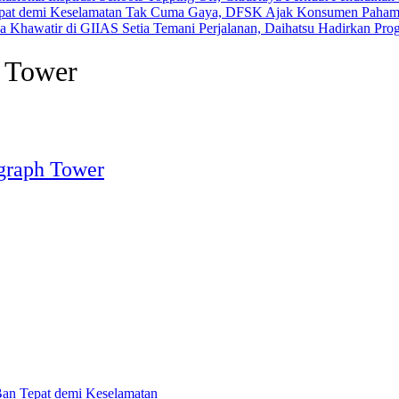
Tak Cuma Gaya, DFSK Ajak Konsumen Pahami 
Setia Temani Perjalanan, Daihatsu Hadirkan Pr
h Tower
ograph Tower