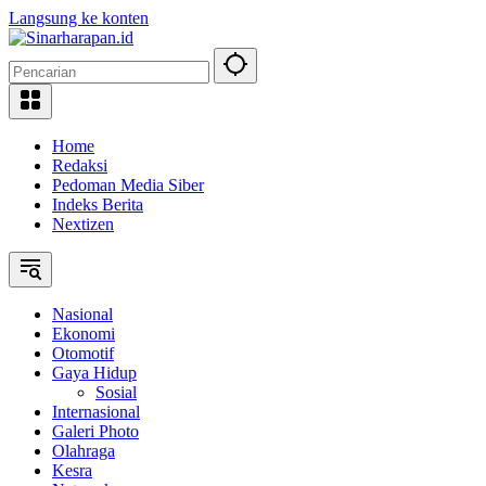
Langsung ke konten
Home
Redaksi
Pedoman Media Siber
Indeks Berita
Nextizen
Nasional
Ekonomi
Otomotif
Gaya Hidup
Sosial
Internasional
Galeri Photo
Olahraga
Kesra