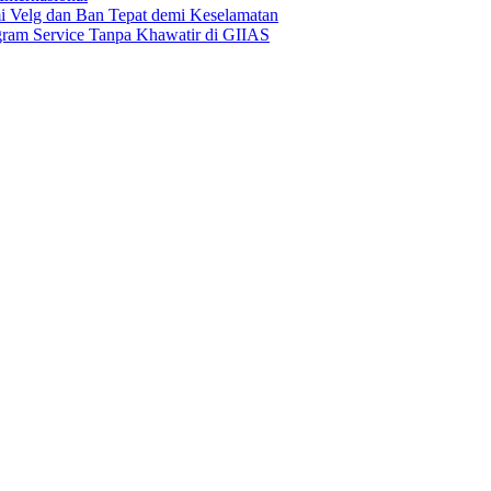
Velg dan Ban Tepat demi Keselamatan
ogram Service Tanpa Khawatir di GIIAS