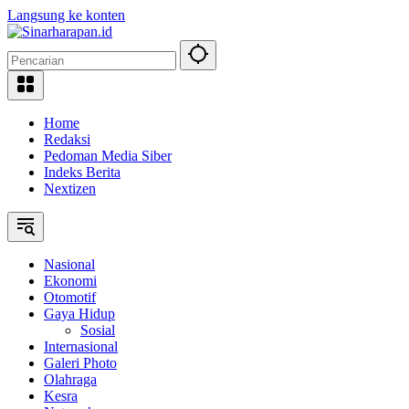
Langsung ke konten
Home
Redaksi
Pedoman Media Siber
Indeks Berita
Nextizen
Nasional
Ekonomi
Otomotif
Gaya Hidup
Sosial
Internasional
Galeri Photo
Olahraga
Kesra