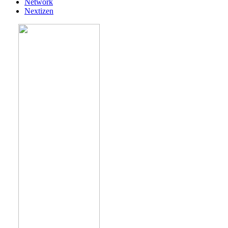
Network
Nextizen