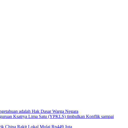
ngetahuan adalah Hak Dasar Warga Negara
guruan Ksatrya Lima Satu (YPKLS) timbulkan Konflik sampai
k China Rakit Lokal Mulai Rp449 Juta