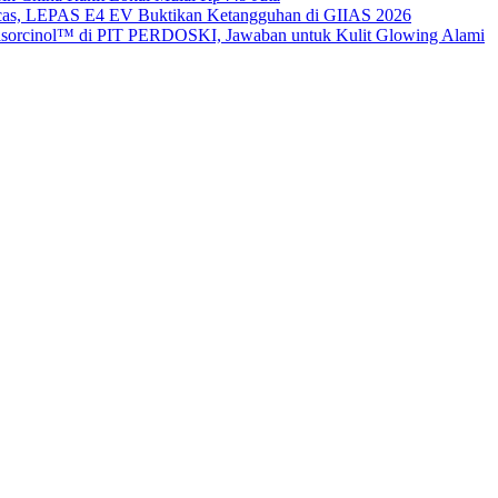
gecas, LEPAS E4 EV Buktikan Ketangguhan di GIIAS 2026
sorcinol™ di PIT PERDOSKI, Jawaban untuk Kulit Glowing Alami