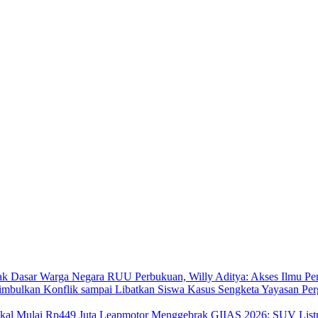
RUU Perbukuan, Willy Aditya: Akses Ilmu Pe
Kasus Sengketa Yayasan Per
Leapmotor Menggebrak GIIAS 2026: SUV Listri