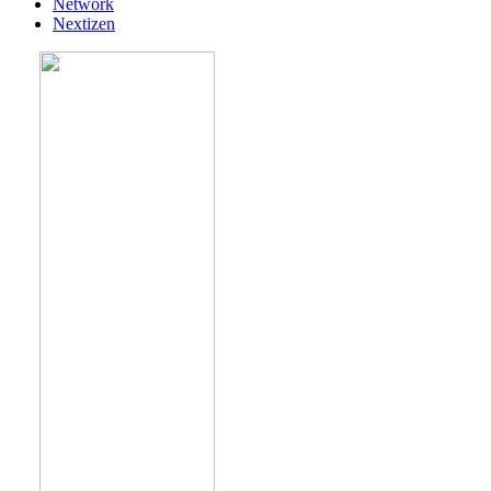
Network
Nextizen