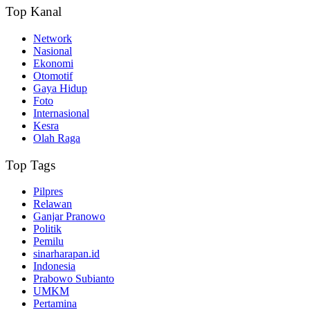
Top Kanal
Network
Nasional
Ekonomi
Otomotif
Gaya Hidup
Foto
Internasional
Kesra
Olah Raga
Top Tags
Pilpres
Relawan
Ganjar Pranowo
Politik
Pemilu
sinarharapan.id
Indonesia
Prabowo Subianto
UMKM
Pertamina