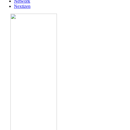
Network
Nextizen