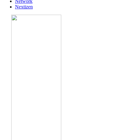
Network
Nextizen