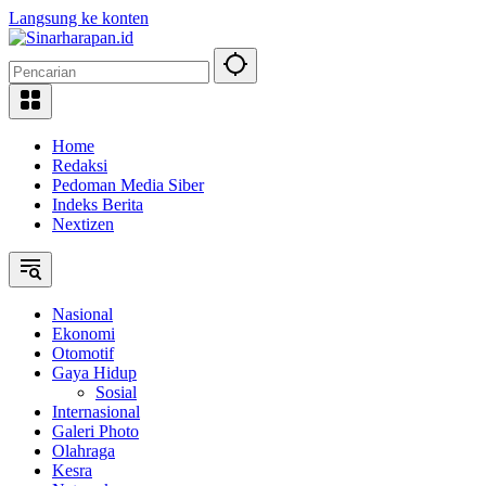
Langsung ke konten
Home
Redaksi
Pedoman Media Siber
Indeks Berita
Nextizen
Nasional
Ekonomi
Otomotif
Gaya Hidup
Sosial
Internasional
Galeri Photo
Olahraga
Kesra