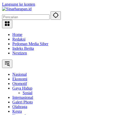
Langsung ke konten
Home
Redaksi
Pedoman Media Siber
Indeks Berita
Nextizen
Nasional
Ekonomi
Otomotif
Gaya Hidup
Sosial
Internasional
Galeri Photo
Olahraga
Kesra