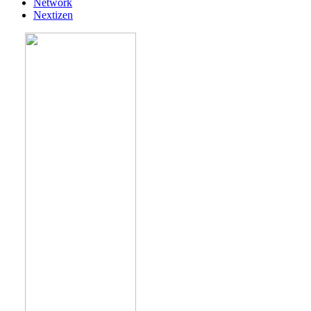
Network
Nextizen