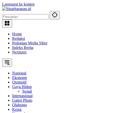
Langsung ke konten
Home
Redaksi
Pedoman Media Siber
Indeks Berita
Nextizen
Nasional
Ekonomi
Otomotif
Gaya Hidup
Sosial
Internasional
Galeri Photo
Olahraga
Kesra