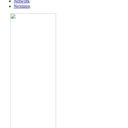
Network
Nextizen