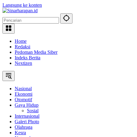
Langsung ke konten
Home
Redaksi
Pedoman Media Siber
Indeks Berita
Nextizen
Nasional
Ekonomi
Otomotif
Gaya Hidup
Sosial
Internasional
Galeri Photo
Olahraga
Kesra