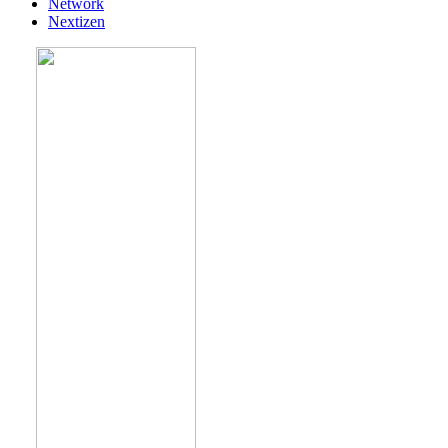
Network
Nextizen