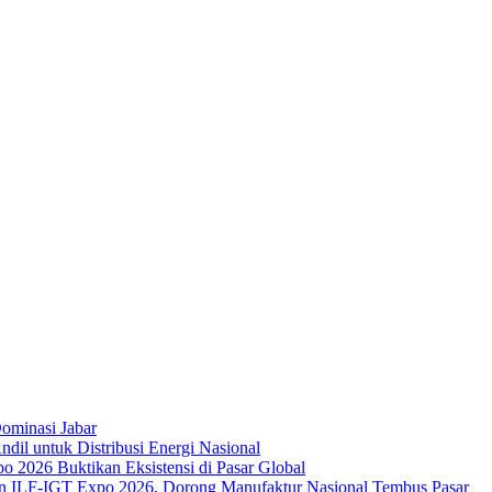
ominasi Jabar
dil untuk Distribusi Energi Nasional
 2026 Buktikan Eksistensi di Pasar Global
an ILF-IGT Expo 2026, Dorong Manufaktur Nasional Tembus Pasar