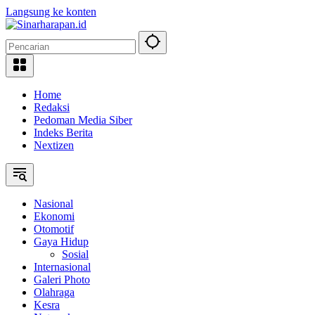
Langsung ke konten
Home
Redaksi
Pedoman Media Siber
Indeks Berita
Nextizen
Nasional
Ekonomi
Otomotif
Gaya Hidup
Sosial
Internasional
Galeri Photo
Olahraga
Kesra