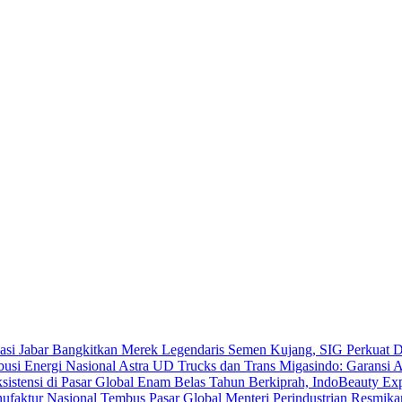
Bangkitkan Merek Legendaris Semen Kujang, SIG Perkuat D
Astra UD Trucks dan Trans Migasindo: Garansi An
Enam Belas Tahun Berkiprah, IndoBeauty Expo
Menteri Perindustrian Resmik