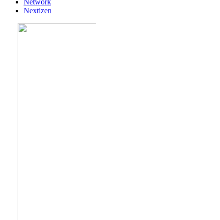
Network
Nextizen