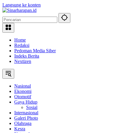
Langsung ke konten
Home
Redaksi
Pedoman Media Siber
Indeks Berita
Nextizen
Nasional
Ekonomi
Otomotif
Gaya Hidup
Sosial
Internasional
Galeri Photo
Olahraga
Kesra