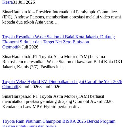
Kesra
31 Juli 2026
SinarHarapan.id – Presiden International Paralympic Committee
(IPC), Andrew Parsons, memberikan apresiasi melalui video resmi
kepada dua tokoh Asia yang…
Toyota Resmikan Waste Station di Balai Kota Jakarta, Dukung
Ekonomi Sirkular dan Target Net Zero Emission
Otomotif
4 Juli 2026
SinarHarapan.id-PT Toyota-Astra Motor (TAM) bersama
Rekosistem meresmikan Waste Station di kawasan Balai Kota DKI
Jakarta, Kamis (3/7). Fasilitas ini…
Toyota Veloz Hybrid EV Dinobatkan sebagai Car of the Year 2026
Otomotif
8 Juni 2026
8 Juni 2026
SinarHarapan.id-PT Toyota-Astra Motor (TAM) berhasil
mencatatkan prestasi gemilang di ajang Otomotif Award 2026.
Kendaraan Low MPV Hybrid pertama di…
Toyota Raih Platinum Champion BISRA 2025 Berkat Program
Kaizen untuk Guru dan Siswa