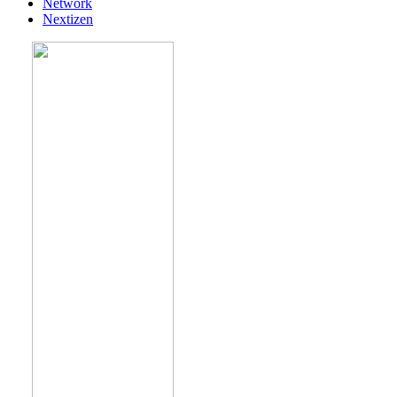
Network
Nextizen