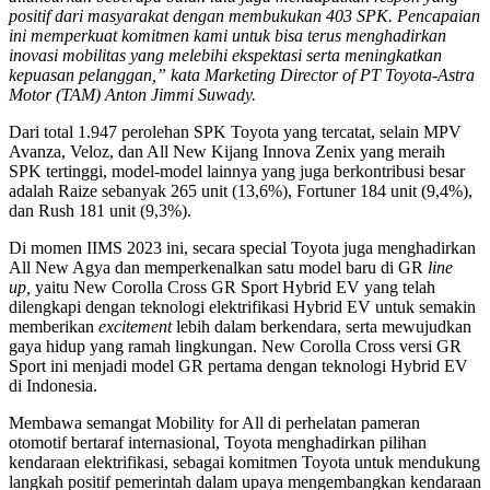
positif dari masyarakat dengan membukukan 403 SPK. Pencapaian
ini memperkuat komitmen kami untuk bisa terus menghadirkan
inovasi mobilitas yang melebihi ekspektasi serta meningkatkan
kepuasan pelanggan,”
kata Marketing Director of PT Toyota-Astra
Motor (TAM) Anton Jimmi Suwady.
Dari total 1.947 perolehan SPK Toyota yang tercatat, selain MPV
Avanza, Veloz, dan All New Kijang Innova Zenix yang meraih
SPK tertinggi, model-model lainnya yang juga berkontribusi besar
adalah Raize sebanyak 265 unit (13,6%), Fortuner 184 unit (9,4%),
dan Rush 181 unit (9,3%).
Di momen IIMS 2023 ini, secara special Toyota juga menghadirkan
All New Agya dan memperkenalkan satu model baru di GR
line
up,
yaitu New Corolla Cross GR Sport Hybrid EV yang telah
dilengkapi dengan teknologi elektrifikasi Hybrid EV untuk semakin
memberikan
excitement
lebih dalam berkendara, serta mewujudkan
gaya hidup yang ramah lingkungan. New Corolla Cross versi GR
Sport ini menjadi model GR pertama dengan teknologi Hybrid EV
di Indonesia.
Membawa semangat Mobility for All di perhelatan pameran
otomotif bertaraf internasional, Toyota menghadirkan pilihan
kendaraan elektrifikasi, sebagai komitmen Toyota untuk mendukung
langkah positif pemerintah dalam upaya mengembangkan kendaraan