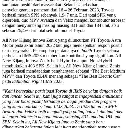
sambutan positif dari masyarakat. Selama sebelas hari
penyelenggaraan pameran dari 16 – 26 Februari 2023, Toyota
berhasil meraih SPK sebanyak 1.947 unit. Dari total SPK yang
diperoleh, duo MPV Avanza dan Veloz menjadi kontributor terbesar
dengan menyumbang masing-masing 331 unit dan 184 unit, atau
sebesar 26,4% dari total seluruh model Toyota.
All New Kijang Innova Zenix yang diluncurkan PT Toyota-Astra
Motor pada akhir tahun 2022 lalu juga mendapatkan respon positif
dari masyarakat. Penampilan perdananya di
booth
Toyota selama
perhelatan IIMS 2023 memberikan kontribusi yang signifikan. All
New Kijang Innova Zenix baik Hybrid maupun Non-Hybrid
membukukan 403 SPK. Selain itu, All New Kijang Innova Zenix
juga berhasil mendapatkan penghargaan sebagai “The Best Medium
MPV” dan Toyota bZ4X menang sebagai “The Best Electric Car”
pada
Exhibition Night
IIMS 2023.
“Kami bersyukur partisipasi Toyota di IIMS berjalan dengan baik
dan lancar. Selain itu, kami juga sangat mengapresiasi antusiasme
yang luar biasa positif terhadap berbagai produk dan program
yang kami hadirkan selama IIMS 2023. Di IIMS tahun ini MPV
Avanza dan Veloz masih menjadi yang paling banyak diminati oleh
keluarga Indonesia dengan masing-masing 331 unit dan 184 unit
SPK. Selain itu, All New Kijang Innova Zenix yang baru
diluncurkan beberapa bulan lalu juga mendapatkan respon yang