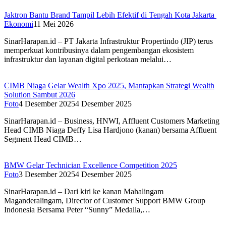
Jaktron Bantu Brand Tampil Lebih Efektif di Tengah Kota Jakarta
Ekonomi
11 Mei 2026
SinarHarapan.id – PT Jakarta Infrastruktur Propertindo (JIP) terus
memperkuat kontribusinya dalam pengembangan ekosistem
infrastruktur dan layanan digital perkotaan melalui…
CIMB Niaga Gelar Wealth Xpo 2025, Mantapkan Strategi Wealth
Solution Sambut 2026
Foto
4 Desember 2025
4 Desember 2025
SinarHarapan.id – Business, HNWI, Affluent Customers Marketing
Head CIMB Niaga Deffy Lisa Hardjono (kanan) bersama Affluent
Segment Head CIMB…
BMW Gelar Technician Excellence Competition 2025
Foto
3 Desember 2025
4 Desember 2025
SinarHarapan.id – Dari kiri ke kanan Mahalingam
Maganderalingam, Director of Customer Support BMW Group
Indonesia Bersama Peter “Sunny” Medalla,…