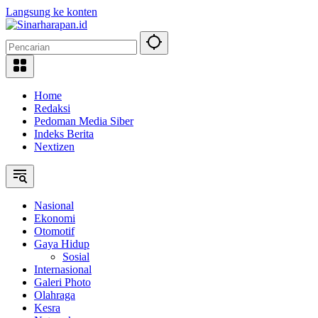
Langsung ke konten
Home
Redaksi
Pedoman Media Siber
Indeks Berita
Nextizen
Nasional
Ekonomi
Otomotif
Gaya Hidup
Sosial
Internasional
Galeri Photo
Olahraga
Kesra