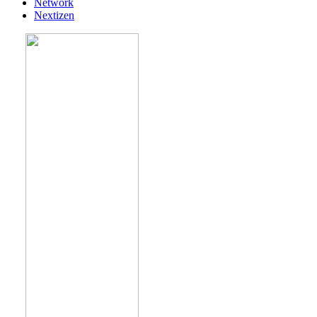
Network
Nextizen