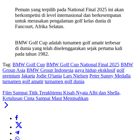
Pemain yang terpilih pada National Final 2025 ini akan
berkompetisi di level internasional dan berkesempatan
untuk merasakan pengalaman golf kelas dunia di
Fancourt, Afrika Selatan.
BMW Golf Cup adalah turnamen golf amatir terbesar
di dunia yang telah diselenggarakan sejak pertama kali
pada tahun 1982.
Tag:
BMW Golf Cup
BMW Golf Cup National Final 2025
BMW
Group Asia
BMW Group Indonesia
gaya hidup eksklusif
golf
premium
Jakarta
Jodie O'tania
Lars Nielsen
Peter Sunny Medalla
turnamen golf amatir
turnamen golf dunia
Film Sampai Titik Terakhirmu Kisah Nyata Albi dan Shella,
Ketulusan Cinta Sampai Maut Memisahkan