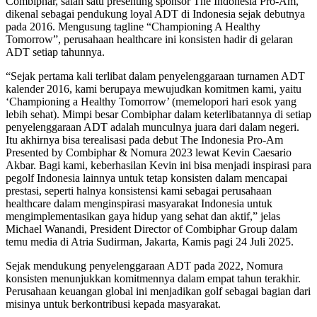
Combiphar, salah satu presenting sponsor The Indonesia Pro-Am,
dikenal sebagai pendukung loyal ADT di Indonesia sejak debutnya
pada 2016. Mengusung tagline “Championing A Healthy
Tomorrow”, perusahaan healthcare ini konsisten hadir di gelaran
ADT setiap tahunnya.
“Sejak pertama kali terlibat dalam penyelenggaraan turnamen ADT
kalender 2016, kami berupaya mewujudkan komitmen kami, yaitu
‘Championing a Healthy Tomorrow’ (memelopori hari esok yang
lebih sehat). Mimpi besar Combiphar dalam keterlibatannya di setiap
penyelenggaraan ADT adalah munculnya juara dari dalam negeri.
Itu akhirnya bisa terealisasi pada debut The Indonesia Pro-Am
Presented by Combiphar & Nomura 2023 lewat Kevin Caesario
Akbar. Bagi kami, keberhasilan Kevin ini bisa menjadi inspirasi para
pegolf Indonesia lainnya untuk tetap konsisten dalam mencapai
prestasi, seperti halnya konsistensi kami sebagai perusahaan
healthcare dalam menginspirasi masyarakat Indonesia untuk
mengimplementasikan gaya hidup yang sehat dan aktif,” jelas
Michael Wanandi, President Director of Combiphar Group dalam
temu media di Atria Sudirman, Jakarta, Kamis pagi 24 Juli 2025.
Sejak mendukung penyelenggaraan ADT pada 2022, Nomura
konsisten menunjukkan komitmennya dalam empat tahun terakhir.
Perusahaan keuangan global ini menjadikan golf sebagai bagian dari
misinya untuk berkontribusi kepada masyarakat.