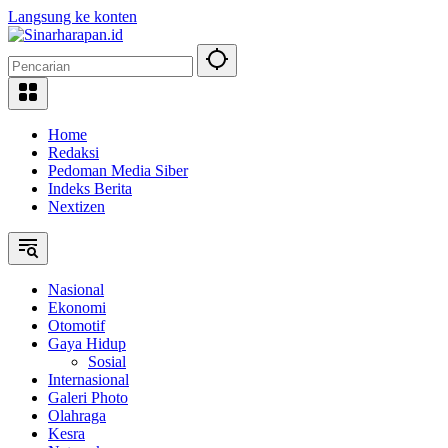
Langsung ke konten
Home
Redaksi
Pedoman Media Siber
Indeks Berita
Nextizen
Nasional
Ekonomi
Otomotif
Gaya Hidup
Sosial
Internasional
Galeri Photo
Olahraga
Kesra