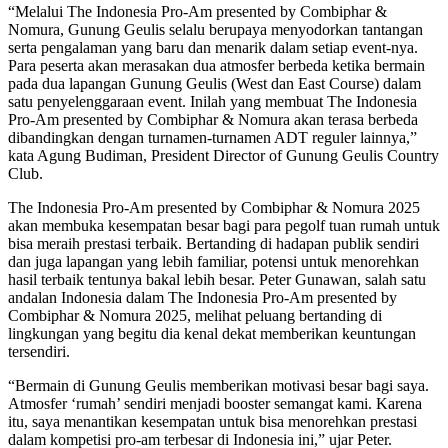
“Melalui The Indonesia Pro-Am presented by Combiphar &
Nomura, Gunung Geulis selalu berupaya menyodorkan tantangan
serta pengalaman yang baru dan menarik dalam setiap event-nya.
Para peserta akan merasakan dua atmosfer berbeda ketika bermain
pada dua lapangan Gunung Geulis (West dan East Course) dalam
satu penyelenggaraan event. Inilah yang membuat The Indonesia
Pro-Am presented by Combiphar & Nomura akan terasa berbeda
dibandingkan dengan turnamen-turnamen ADT reguler lainnya,”
kata Agung Budiman, President Director of Gunung Geulis Country
Club.
The Indonesia Pro-Am presented by Combiphar & Nomura 2025
akan membuka kesempatan besar bagi para pegolf tuan rumah untuk
bisa meraih prestasi terbaik. Bertanding di hadapan publik sendiri
dan juga lapangan yang lebih familiar, potensi untuk menorehkan
hasil terbaik tentunya bakal lebih besar. Peter Gunawan, salah satu
andalan Indonesia dalam The Indonesia Pro-Am presented by
Combiphar & Nomura 2025, melihat peluang bertanding di
lingkungan yang begitu dia kenal dekat memberikan keuntungan
tersendiri.
“Bermain di Gunung Geulis memberikan motivasi besar bagi saya.
Atmosfer ‘rumah’ sendiri menjadi booster semangat kami. Karena
itu, saya menantikan kesempatan untuk bisa menorehkan prestasi
dalam kompetisi pro-am terbesar di Indonesia ini,” ujar Peter.