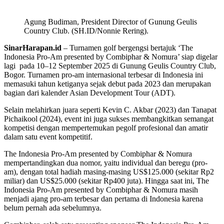
Agung Budiman, President Director of Gunung Geulis
Country Club. (SH.ID/Nonnie Rering).
SinarHarapan.id
– Turnamen golf bergengsi bertajuk ‘The
Indonesia Pro-Am presented by Combiphar & Nomura’ siap digelar
lagi pada 10–12 September 2025 di Gunung Geulis Country Club,
Bogor. Turnamen pro-am internasional terbesar di Indonesia ini
memasuki tahun ketiganya sejak debut pada 2023 dan merupakan
bagian dari kalender Asian Development Tour (ADT).
Selain melahirkan juara seperti Kevin C. Akbar (2023) dan Tanapat
Pichaikool (2024), event ini juga sukses membangkitkan semangat
kompetisi dengan mempertemukan pegolf profesional dan amatir
dalam satu event kompetitif.
The Indonesia Pro-Am presented by Combiphar & Nomura
mempertandingkan dua nomor, yaitu individual dan beregu (pro-
am), dengan total hadiah masing-masing US$125.000 (sekitar Rp2
miliar) dan US$25.000 (sekitar Rp400 juta). Hingga saat ini, The
Indonesia Pro-Am presented by Combiphar & Nomura masih
menjadi ajang pro-am terbesar dan pertama di Indonesia karena
belum pernah ada sebelumnya.