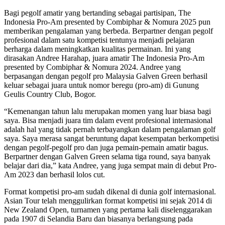
Bagi pegolf amatir yang bertanding sebagai partisipan, The
Indonesia Pro-Am presented by Combiphar & Nomura 2025 pun
memberikan pengalaman yang berbeda. Berpartner dengan pegolf
profesional dalam satu kompetisi tentunya menjadi pelajaran
berharga dalam meningkatkan kualitas permainan. Ini yang
dirasakan Andree Harahap, juara amatir The Indonesia Pro-Am
presented by Combiphar & Nomura 2024. Andree yang
berpasangan dengan pegolf pro Malaysia Galven Green berhasil
keluar sebagai juara untuk nomor beregu (pro-am) di Gunung
Geulis Country Club, Bogor.
“Kemenangan tahun lalu merupakan momen yang luar biasa bagi
saya. Bisa menjadi juara tim dalam event profesional internasional
adalah hal yang tidak pernah terbayangkan dalam pengalaman golf
saya. Saya merasa sangat beruntung dapat kesempatan berkompetisi
dengan pegolf-pegolf pro dan juga pemain-pemain amatir bagus.
Berpartner dengan Galven Green selama tiga round, saya banyak
belajar dari dia,” kata Andree, yang juga sempat main di debut Pro-
Am 2023 dan berhasil lolos cut.
Format kompetisi pro-am sudah dikenal di dunia golf internasional.
Asian Tour telah menggulirkan format kompetisi ini sejak 2014 di
New Zealand Open, turnamen yang pertama kali diselenggarakan
pada 1907 di Selandia Baru dan biasanya berlangsung pada