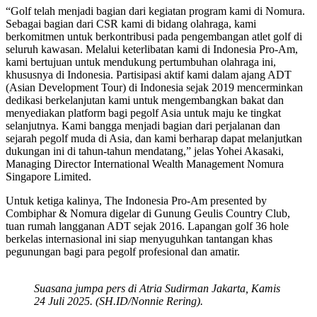
“Golf telah menjadi bagian dari kegiatan program kami di Nomura.
Sebagai bagian dari CSR kami di bidang olahraga, kami
berkomitmen untuk berkontribusi pada pengembangan atlet golf di
seluruh kawasan. Melalui keterlibatan kami di Indonesia Pro-Am,
kami bertujuan untuk mendukung pertumbuhan olahraga ini,
khususnya di Indonesia. Partisipasi aktif kami dalam ajang ADT
(Asian Development Tour) di Indonesia sejak 2019 mencerminkan
dedikasi berkelanjutan kami untuk mengembangkan bakat dan
menyediakan platform bagi pegolf Asia untuk maju ke tingkat
selanjutnya. Kami bangga menjadi bagian dari perjalanan dan
sejarah pegolf muda di Asia, dan kami berharap dapat melanjutkan
dukungan ini di tahun-tahun mendatang,” jelas Yohei Akasaki,
Managing Director International Wealth Management Nomura
Singapore Limited.
Untuk ketiga kalinya, The Indonesia Pro-Am presented by
Combiphar & Nomura digelar di Gunung Geulis Country Club,
tuan rumah langganan ADT sejak 2016. Lapangan golf 36 hole
berkelas internasional ini siap menyuguhkan tantangan khas
pegunungan bagi para pegolf profesional dan amatir.
Suasana jumpa pers di Atria Sudirman Jakarta, Kamis
24 Juli 2025. (SH.ID/Nonnie Rering).