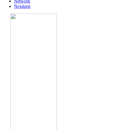
Network
Nextizen