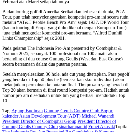
Februari atau Maret setiap tahunnya.
Badan touring golf di Amerika Serikat dan terbesar di dunia, PGA
Tour, pun telah menyelenggarakan kompetisi pro-am ini secara rutin
melalui “AT&T Pebble Beach Pro-Am” sejak 1937. DP World Tour
(badan touring di Eropa yang dulu dikenal dengan European Tour)
juga telah menggelar kompetisi pro-am bernama “Alfred Dunhill
Links Championship” sejak 2001.
Pada gelaran The Indonesia Pro-Am presented by Combiphar &
Nomura 2025, sebanyak 100 profesional dan 100 amatir akan
bertanding di dua course Gunung Geulis (West dan East Course)
secara bersamaan dalam dua putaran pertama.
Setelah menyelesaikan 36 hole, ada cut yang ditetapkan. Para pegolf
yang berada di Top 50 plus tie (berdasarkan skor individual) akan
melanjutkan permainan ke putaran final. Tim pro-am yang berada di
Top 20 akan bermain di final round kompetisi pro-am. Hadiah untuk
nomor pro-am disediakan untuk tim yang berhasil menduduki Top
10.
Tag:
Agung Budiman
Gunung Geulis Country Club Bogor.
kalender Asian Development Tour (ADT)
Michael Wanandi
President Director of Combiphar Group
President Director of
Gunung Geulis Country Club
sinarharapan.id
Yohei Akasaki
Topik:
The Indonesia Pro-Am Presented By Combiphar & Nomura