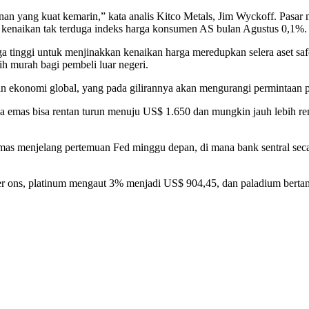
nurunan yang kuat kemarin,” kata analis Kitco Metals, Jim Wyckoff. P
 kenaikan tak terduga indeks harga konsumen AS bulan Agustus 0,1%.
unga tinggi untuk menjinakkan kenaikan harga meredupkan selera aset s
 murah bagi pembeli luar negeri.
n ekonomi global, yang pada gilirannya akan mengurangi permintaan
 emas bisa rentan turun menuju US$ 1.650 dan mungkin jauh lebih ren
mas menjelang pertemuan Fed minggu depan, di mana bank sentral seca
per ons, platinum mengaut 3% menjadi US$ 904,45, dan paladium bert