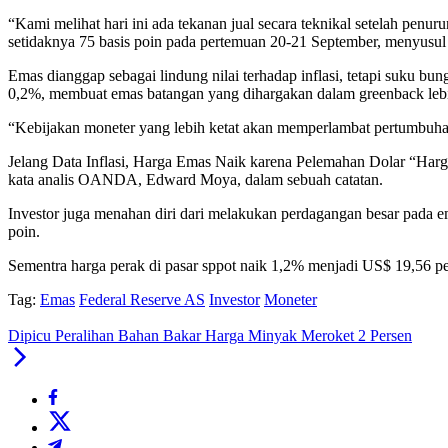
“Kami melihat hari ini ada tekanan jual secara teknikal setelah pe
setidaknya 75 basis poin pada pertemuan 20-21 September, menyusul
Emas dianggap sebagai lindung nilai terhadap inflasi, tetapi suku b
0,2%, membuat emas batangan yang dihargakan dalam greenback lebih
“Kebijakan moneter yang lebih ketat akan memperlambat pertumbuha
Jelang Data Inflasi, Harga Emas Naik karena Pelemahan Dolar “Harga
kata analis OANDA, Edward Moya, dalam sebuah catatan.
Investor juga menahan diri dari melakukan perdagangan besar pada e
poin.
Sementra harga perak di pasar sppot naik 1,2% menjadi US$ 19,56 
Tag:
Emas
Federal Reserve AS
Investor
Moneter
Dipicu Peralihan Bahan Bakar Harga Minyak Meroket 2 Persen