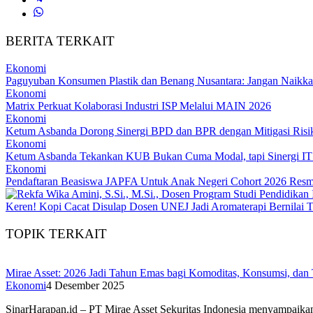
BERITA TERKAIT
Ekonomi
Paguyuban Konsumen Plastik dan Benang Nusantara: Jangan Naikka
Ekonomi
Matrix Perkuat Kolaborasi Industri ISP Melalui MAIN 2026
Ekonomi
Ketum Asbanda Dorong Sinergi BPD dan BPR dengan Mitigasi Risi
Ekonomi
Ketum Asbanda Tekankan KUB Bukan Cuma Modal, tapi Sinergi I
Ekonomi
Pendaftaran Beasiswa JAPFA Untuk Anak Negeri Cohort 2026 Resm
Keren! Kopi Cacat Disulap Dosen UNEJ Jadi Aromaterapi Bernilai T
TOPIK TERKAIT
Mirae Asset: 2026 Jadi Tahun Emas bagi Komoditas, Konsumsi, dan
Ekonomi
4 Desember 2025
SinarHarapan.id – PT Mirae Asset Sekuritas Indonesia menyampaikan