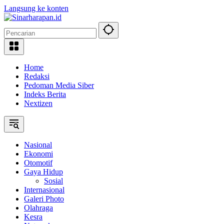
Langsung ke konten
Home
Redaksi
Pedoman Media Siber
Indeks Berita
Nextizen
Nasional
Ekonomi
Otomotif
Gaya Hidup
Sosial
Internasional
Galeri Photo
Olahraga
Kesra