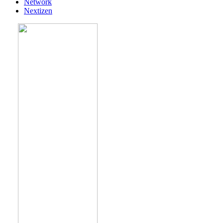
Network
Nextizen