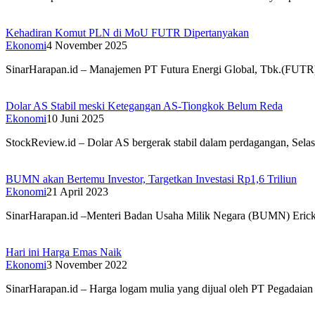
Kehadiran Komut PLN di MoU FUTR Dipertanyakan
Ekonomi
4 November 2025
SinarHarapan.id – Manajemen PT Futura Energi Global, Tbk.(FUTR)
Dolar AS Stabil meski Ketegangan AS-Tiongkok Belum Reda
Ekonomi
10 Juni 2025
StockReview.id – Dolar AS bergerak stabil dalam perdagangan, Sela
BUMN akan Bertemu Investor, Targetkan Investasi Rp1,6 Triliun
Ekonomi
21 April 2023
SinarHarapan.id –Menteri Badan Usaha Milik Negara (BUMN) Erick
Hari ini Harga Emas Naik
Ekonomi
3 November 2022
SinarHarapan.id – Harga logam mulia yang dijual oleh PT Pegadaia