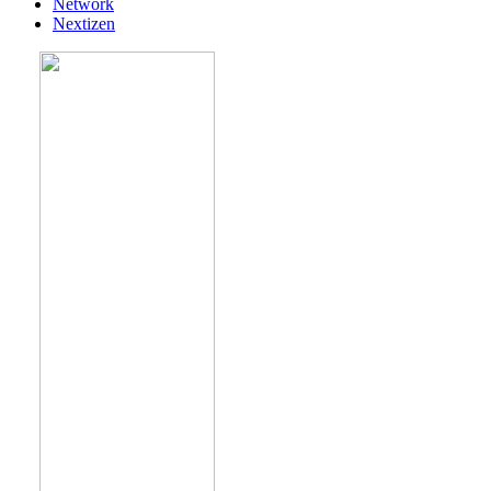
Network
Nextizen