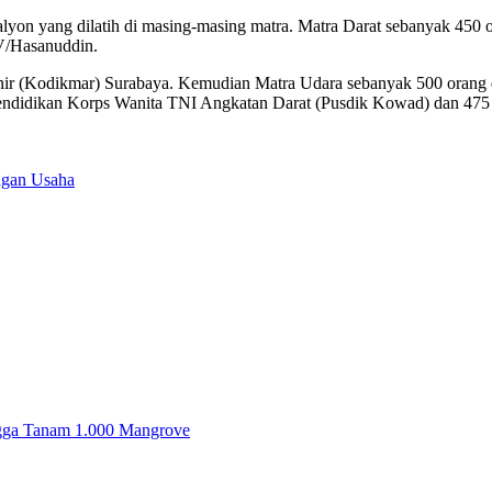
n yang dilatih di masing-masing matra. Matra Darat sebanyak 450 ora
V/Hasanuddin.
inir (Kodikmar) Surabaya. Kemudian Matra Udara sebanyak 500 orang
at Pendidikan Korps Wanita TNI Angkatan Darat (Pusdik Kowad) dan 47
ngan Usaha
ingga Tanam 1.000 Mangrove