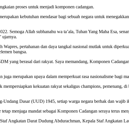
rangkaian proses untuk menjadi komponen cadangan.
rupakan kebutuhan mendasar bagi sebuah negara untuk menegakkan k
2. Semoga Allah subhanahu wa ta’ala, Tuhan Yang Maha Esa, senantia
 ujarnya.
buh Wapres, pertahanan dan daya tangkal nasional mutlak untuk diperk
 elemen bangsa.
M yang berasal dari rakyat. Saya memandang, Komponen Cadangan mer
n juga merupakan upaya dalam memperkuat rasa nasionalisme bagi ma
k mempersiapkan kekuatan rakyat sekaligus champions, pemenang, di 
-Undang Dasar (UUD) 1945, setiap warga negara berhak dan wajib ik
tetap menjaga mandat sebagai Komponen Cadangan seraya terus menjad
a Staf Angkatan Darat Dudung Abdurachman, Kepala Staf Angkatan La