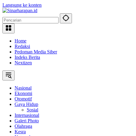
Langsung ke konten
Home
Redaksi
Pedoman Media Siber
Indeks Berita
Nextizen
Nasional
Ekonomi
Otomotif
Gaya Hidup
Sosial
Internasional
Galeri Photo
Olahraga
Kesra