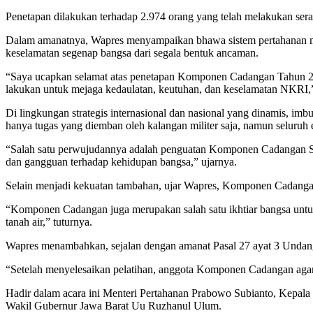
Penetapan dilakukan terhadap 2.974 orang yang telah melakukan se
Dalam amanatnya, Wapres menyampaikan bhawa sistem pertahanan me
keselamatan segenap bangsa dari segala bentuk ancaman.
“Saya ucapkan selamat atas penetapan Komponen Cadangan Tahun 202
lakukan untuk mejaga kedaulatan, keutuhan, dan keselamatan NKRI,”
Di lingkungan strategis internasional dan nasional yang dinamis, im
hanya tugas yang diemban oleh kalangan militer saja, namun seluruh
“Salah satu perwujudannya adalah penguatan Komponen Cadangan SD
dan gangguan terhadap kehidupan bangsa,” ujarnya.
Selain menjadi kekuatan tambahan, ujar Wapres, Komponen Cadanga
“Komponen Cadangan juga merupakan salah satu ikhtiar bangsa untu
tanah air,” tuturnya.
Wapres menambahkan, sejalan dengan amanat Pasal 27 ayat 3 Undang
“Setelah menyelesaikan pelatihan, anggota Komponen Cadangan agar 
Hadir dalam acara ini Menteri Pertahanan Prabowo Subianto, Kepal
Wakil Gubernur Jawa Barat Uu Ruzhanul Ulum.