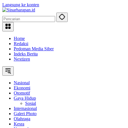
Langsung ke konten
Home
Redaksi
Pedoman Media Siber
Indeks Berita
Nextizen
Nasional
Ekonomi
Otomotif
Gaya Hidup
Sosial
Internasional
Galeri Photo
Olahraga
Kesra