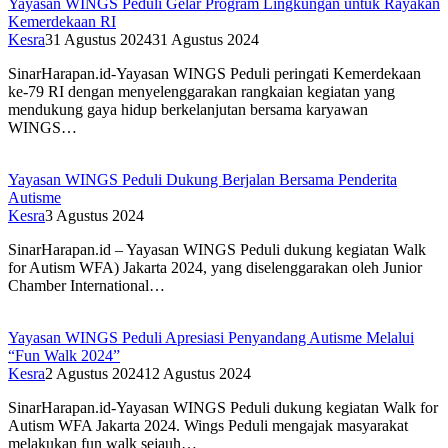
Yayasan WINGS Peduli Gelar Program Lingkungan untuk Rayakan
Kemerdekaan RI
Kesra
31 Agustus 2024
31 Agustus 2024
SinarHarapan.id-Yayasan WINGS Peduli peringati Kemerdekaan
ke-79 RI dengan menyelenggarakan rangkaian kegiatan yang
mendukung gaya hidup berkelanjutan bersama karyawan
WINGS…
Yayasan WINGS Peduli Dukung Berjalan Bersama Penderita
Autisme
Kesra
3 Agustus 2024
SinarHarapan.id – Yayasan WINGS Peduli dukung kegiatan Walk
for Autism WFA) Jakarta 2024, yang diselenggarakan oleh Junior
Chamber International…
Yayasan WINGS Peduli Apresiasi Penyandang Autisme Melalui
“Fun Walk 2024”
Kesra
2 Agustus 2024
12 Agustus 2024
SinarHarapan.id-Yayasan WINGS Peduli dukung kegiatan Walk for
Autism WFA Jakarta 2024. Wings Peduli mengajak masyarakat
melakukan fun walk sejauh…