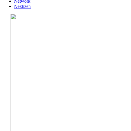
Network
Nextizen