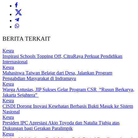
BERITA TERKAIT
Kesra
Inspirasi Schools Topping Off, CitraRaya Perkuat Pendidikan
Internasional
Kesra
Mahasiswa Taiwan Belajar dari Desa, Jalankan Program
Pengabdian Masyarakat di Indramayu
Kesra
Warga Antusias, JIP Sukses Gelar Program CSR “Rusun Berkarya,
Jakarta Sejahtera”
Kesra
CISDI Dorong Inovasi Kesehatan Berbasis Bukti Masuk ke Sistem
Nasional
Kesra
Presiden IPC Apresiasi Akio Toyoda dan Natalia Tjahja atas
Dukungan bagi Gerakan Paralimpik
Kesra