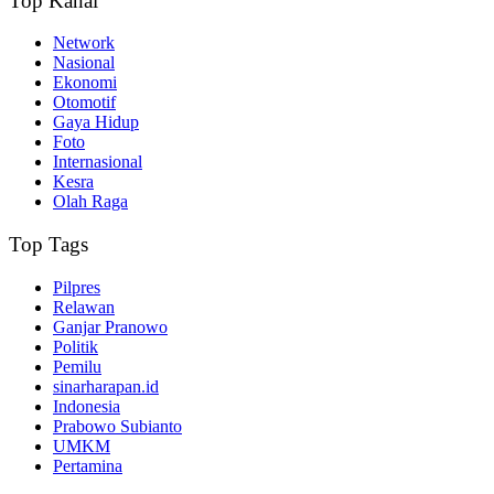
Top Kanal
Network
Nasional
Ekonomi
Otomotif
Gaya Hidup
Foto
Internasional
Kesra
Olah Raga
Top Tags
Pilpres
Relawan
Ganjar Pranowo
Politik
Pemilu
sinarharapan.id
Indonesia
Prabowo Subianto
UMKM
Pertamina