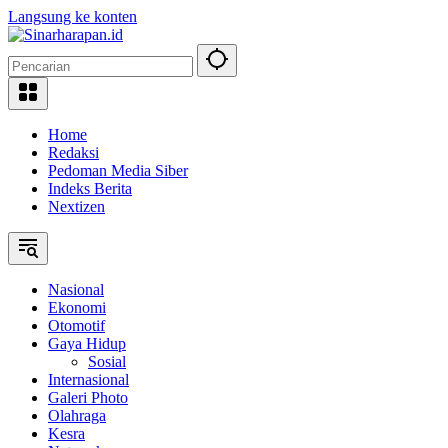
Langsung ke konten
Home
Redaksi
Pedoman Media Siber
Indeks Berita
Nextizen
Nasional
Ekonomi
Otomotif
Gaya Hidup
Sosial
Internasional
Galeri Photo
Olahraga
Kesra