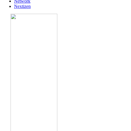
Network
Nextizen