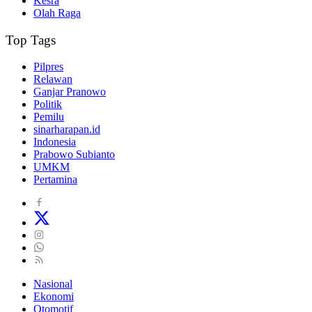
Kesra
Olah Raga
Top Tags
Pilpres
Relawan
Ganjar Pranowo
Politik
Pemilu
sinarharapan.id
Indonesia
Prabowo Subianto
UMKM
Pertamina
Nasional
Ekonomi
Otomotif