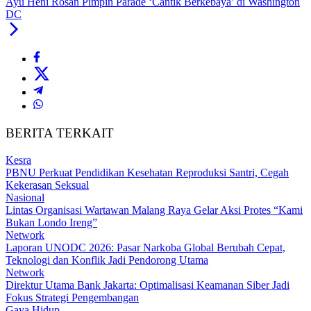
Ayu Heni Rosan Pimpin Parade ‘Cantik Berkebaya’ di Washington
DC
BERITA TERKAIT
Kesra
PBNU Perkuat Pendidikan Kesehatan Reproduksi Santri, Cegah
Kekerasan Seksual
Nasional
Lintas Organisasi Wartawan Malang Raya Gelar Aksi Protes “Kami
Bukan Londo Ireng”
Network
Laporan UNODC 2026: Pasar Narkoba Global Berubah Cepat,
Teknologi dan Konflik Jadi Pendorong Utama
Network
Direktur Utama Bank Jakarta: Optimalisasi Keamanan Siber Jadi
Fokus Strategi Pengembangan
Gaya Hidup