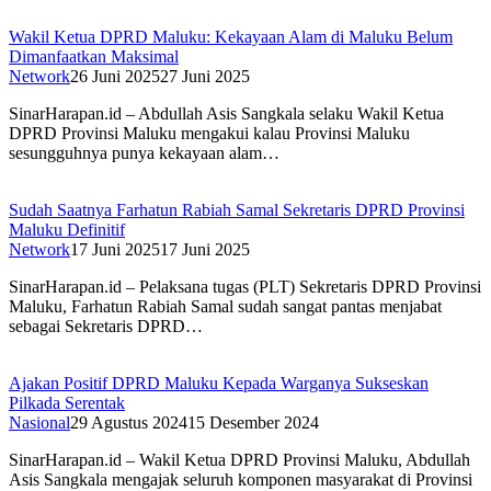
Wakil Ketua DPRD Maluku: Kekayaan Alam di Maluku Belum
Dimanfaatkan Maksimal
Network
26 Juni 2025
27 Juni 2025
SinarHarapan.id – Abdullah Asis Sangkala selaku Wakil Ketua
DPRD Provinsi Maluku mengakui kalau Provinsi Maluku
sesungguhnya punya kekayaan alam…
Sudah Saatnya Farhatun Rabiah Samal Sekretaris DPRD Provinsi
Maluku Definitif
Network
17 Juni 2025
17 Juni 2025
SinarHarapan.id – Pelaksana tugas (PLT) Sekretaris DPRD Provinsi
Maluku, Farhatun Rabiah Samal sudah sangat pantas menjabat
sebagai Sekretaris DPRD…
Ajakan Positif DPRD Maluku Kepada Warganya Sukseskan
Pilkada Serentak
Nasional
29 Agustus 2024
15 Desember 2024
SinarHarapan.id – Wakil Ketua DPRD Provinsi Maluku, Abdullah
Asis Sangkala mengajak seluruh komponen masyarakat di Provinsi