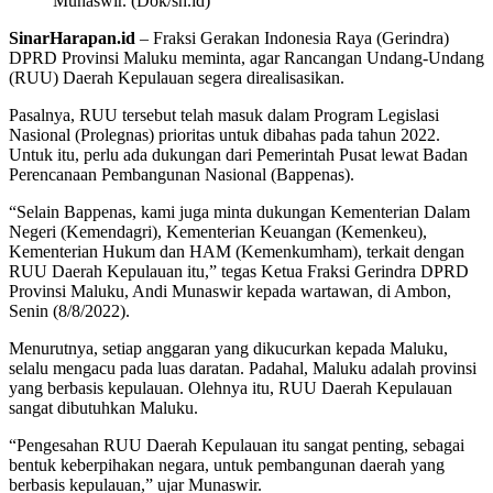
Munaswir. (Dok/sh.id)
SinarHarapan.id
– Fraksi Gerakan Indonesia Raya (Gerindra)
DPRD Provinsi Maluku meminta, agar Rancangan Undang-Undang
(RUU) Daerah Kepulauan segera direalisasikan.
Pasalnya, RUU tersebut telah masuk dalam Program Legislasi
Nasional (Prolegnas) prioritas untuk dibahas pada tahun 2022.
Untuk itu, perlu ada dukungan dari Pemerintah Pusat lewat Badan
Perencanaan Pembangunan Nasional (Bappenas).
“Selain Bappenas, kami juga minta dukungan Kementerian Dalam
Negeri (Kemendagri), Kementerian Keuangan (Kemenkeu),
Kementerian Hukum dan HAM (Kemenkumham), terkait dengan
RUU Daerah Kepulauan itu,” tegas Ketua Fraksi Gerindra DPRD
Provinsi Maluku, Andi Munaswir kepada wartawan, di Ambon,
Senin (8/8/2022).
Menurutnya, setiap anggaran yang dikucurkan kepada Maluku,
selalu mengacu pada luas daratan. Padahal, Maluku adalah provinsi
yang berbasis kepulauan. Olehnya itu, RUU Daerah Kepulauan
sangat dibutuhkan Maluku.
“Pengesahan RUU Daerah Kepulauan itu sangat penting, sebagai
bentuk keberpihakan negara, untuk pembangunan daerah yang
berbasis kepulauan,” ujar Munaswir.