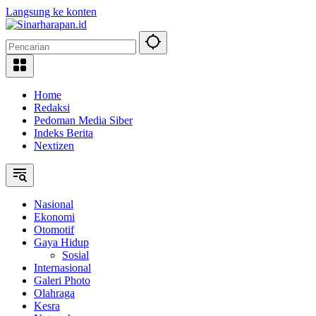
Langsung ke konten
Home
Redaksi
Pedoman Media Siber
Indeks Berita
Nextizen
Nasional
Ekonomi
Otomotif
Gaya Hidup
Sosial
Internasional
Galeri Photo
Olahraga
Kesra