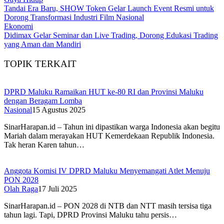
Tandai Era Baru, SHOW Token Gelar Launch Event Resmi untuk
Dorong Transformasi Industri Film Nasional
Ekonomi
Didimax Gelar Seminar dan Live Trading, Dorong Edukasi Trading
yang Aman dan Mandiri
TOPIK TERKAIT
DPRD Maluku Ramaikan HUT ke-80 RI dan Provinsi Maluku
dengan Beragam Lomba
Nasional
15 Agustus 2025
SinarHarapan.id – Tahun ini dipastikan warga Indonesia akan begitu
Mariah dalam merayakan HUT Kemerdekaan Republik Indonesia.
Tak heran Karen tahun…
Anggota Komisi IV DPRD Maluku Menyemangati Atlet Menuju
PON 2028
Olah Raga
17 Juli 2025
SinarHarapan.id – PON 2028 di NTB dan NTT masih tersisa tiga
tahun lagi. Tapi, DPRD Provinsi Maluku tahu persis…