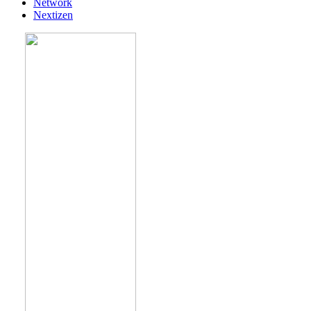
Network
Nextizen