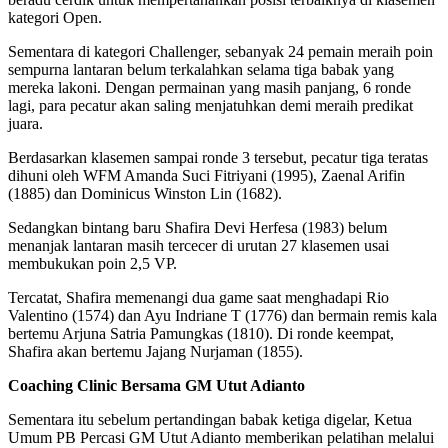
kategori Open.
Sementara di kategori Challenger, sebanyak 24 pemain meraih poin
sempurna lantaran belum terkalahkan selama tiga babak yang
mereka lakoni. Dengan permainan yang masih panjang, 6 ronde
lagi, para pecatur akan saling menjatuhkan demi meraih predikat
juara.
Berdasarkan klasemen sampai ronde 3 tersebut, pecatur tiga teratas
dihuni oleh WFM Amanda Suci Fitriyani (1995), Zaenal Arifin
(1885) dan Dominicus Winston Lin (1682).
Sedangkan bintang baru Shafira Devi Herfesa (1983) belum
menanjak lantaran masih tercecer di urutan 27 klasemen usai
membukukan poin 2,5 VP.
Tercatat, Shafira memenangi dua game saat menghadapi Rio
Valentino (1574) dan Ayu Indriane T (1776) dan bermain remis kala
bertemu Arjuna Satria Pamungkas (1810). Di ronde keempat,
Shafira akan bertemu Jajang Nurjaman (1855).
Coaching Clinic Bersama GM Utut Adianto
Sementara itu sebelum pertandingan babak ketiga digelar, Ketua
Umum PB Percasi GM Utut Adianto memberikan pelatihan melalui