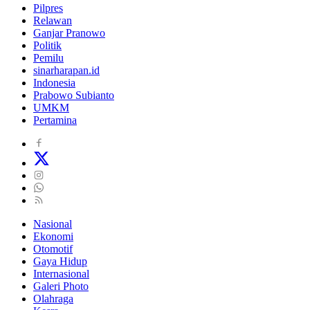
Pilpres
Relawan
Ganjar Pranowo
Politik
Pemilu
sinarharapan.id
Indonesia
Prabowo Subianto
UMKM
Pertamina
Nasional
Ekonomi
Otomotif
Gaya Hidup
Internasional
Galeri Photo
Olahraga