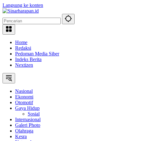
Langsung ke konten
Home
Redaksi
Pedoman Media Siber
Indeks Berita
Nextizen
Nasional
Ekonomi
Otomotif
Gaya Hidup
Sosial
Internasional
Galeri Photo
Olahraga
Kesra