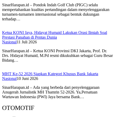
SinarHarapan.id – Pondok Indah Golf Club (PIGC) selalu
mempertahankan kualitas pertandingan dalam menyelenggarakan
turnamen-turnamen internasional sebagai bentuk dukungan
terhadap…
Ketua KONI Jaya, Hidayat Humaid Lakukan Orasi Ilmiah Soal
Prestasi Panahan di Pentas Dunia
Nasional
11 Juli 2026
SinarHarapan.id – Ketua KONI Provinsi DKI Jakarta, Prof. Dr.
Drs. Hidayat Humaid, M.Pd resmi dikukuhkan sebagai Guru Besar
Bidang…
MHT Ke-52 2026 Siapkan Kategori Khusus Bank Jakarta
Nasional
10 Juni 2026
SinarHarapan.id – Ada yang berbeda dari penyelenggaraan
Anugerah Jurnalistik MH Thamrin 52-2026. Ya,Persatuan
Wartawan Indonesia (PWI) Jaya bersama Bank…
OTOMOTIF