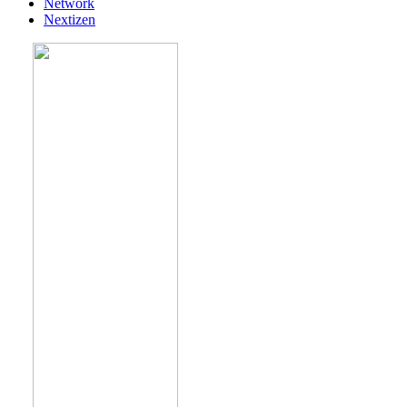
Network
Nextizen