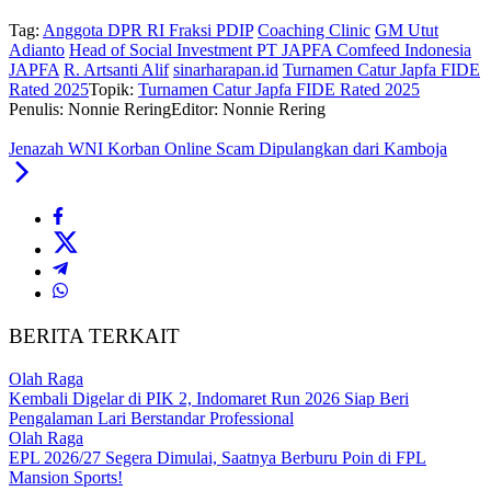
Tag:
Anggota DPR RI Fraksi PDIP
Coaching Clinic
GM Utut
Adianto
Head of Social Investment PT JAPFA Comfeed Indonesia
JAPFA
R. Artsanti Alif
sinarharapan.id
Turnamen Catur Japfa FIDE
Rated 2025
Topik:
Turnamen Catur Japfa FIDE Rated 2025
Penulis: Nonnie Rering
Editor: Nonnie Rering
Jenazah WNI Korban Online Scam Dipulangkan dari Kamboja
BERITA TERKAIT
Olah Raga
Kembali Digelar di PIK 2, Indomaret Run 2026 Siap Beri
Pengalaman Lari Berstandar Professional
Olah Raga
EPL 2026/27 Segera Dimulai, Saatnya Berburu Poin di FPL
Mansion Sports!