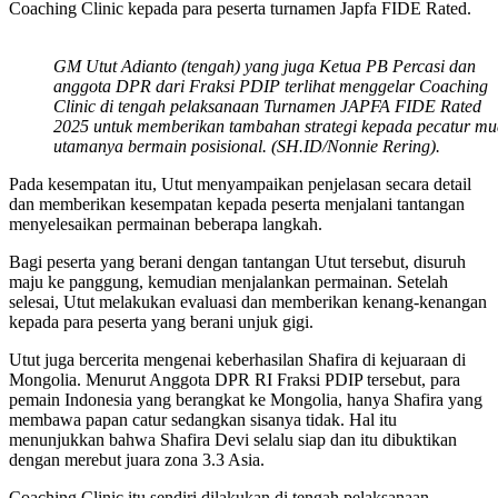
Coaching Clinic kepada para peserta turnamen Japfa FIDE Rated.
GM Utut Adianto (tengah) yang juga Ketua PB Percasi dan
anggota DPR dari Fraksi PDIP terlihat menggelar Coaching
Clinic di tengah pelaksanaan Turnamen JAPFA FIDE Rated
2025 untuk memberikan tambahan strategi kepada pecatur m
utamanya bermain posisional. (SH.ID/Nonnie Rering).
Pada kesempatan itu, Utut menyampaikan penjelasan secara detail
dan memberikan kesempatan kepada peserta menjalani tantangan
menyelesaikan permainan beberapa langkah.
Bagi peserta yang berani dengan tantangan Utut tersebut, disuruh
maju ke panggung, kemudian menjalankan permainan. Setelah
selesai, Utut melakukan evaluasi dan memberikan kenang-kenangan
kepada para peserta yang berani unjuk gigi.
Utut juga bercerita mengenai keberhasilan Shafira di kejuaraan di
Mongolia. Menurut Anggota DPR RI Fraksi PDIP tersebut, para
pemain Indonesia yang berangkat ke Mongolia, hanya Shafira yang
membawa papan catur sedangkan sisanya tidak. Hal itu
menunjukkan bahwa Shafira Devi selalu siap dan itu dibuktikan
dengan merebut juara zona 3.3 Asia.
Coaching Clinic itu sendiri dilakukan di tengah pelaksanaan