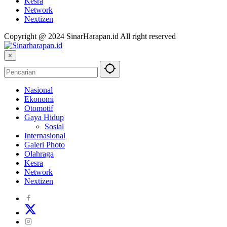
Kesra
Network
Nextizen
Copyright @ 2024 SinarHarapan.id All right reserved
×
Nasional
Ekonomi
Otomotif
Gaya Hidup
Sosial
Internasional
Galeri Photo
Olahraga
Kesra
Network
Nextizen