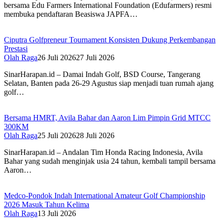
bersama Edu Farmers International Foundation (Edufarmers) resmi
membuka pendaftaran Beasiswa JAPFA…
Ciputra Golfpreneur Tournament Konsisten Dukung Perkembangan
Prestasi
Olah Raga
26 Juli 2026
27 Juli 2026
SinarHarapan.id – Damai Indah Golf, BSD Course, Tangerang
Selatan, Banten pada 26-29 Agustus siap menjadi tuan rumah ajang
golf…
Bersama HMRT, Avila Bahar dan Aaron Lim Pimpin Grid MTCC
300KM
Olah Raga
25 Juli 2026
28 Juli 2026
SinarHarapan.id – Andalan Tim Honda Racing Indonesia, Avila
Bahar yang sudah menginjak usia 24 tahun, kembali tampil bersama
Aaron…
Medco-Pondok Indah International Amateur Golf Championship
2026 Masuk Tahun Kelima
Olah Raga
13 Juli 2026