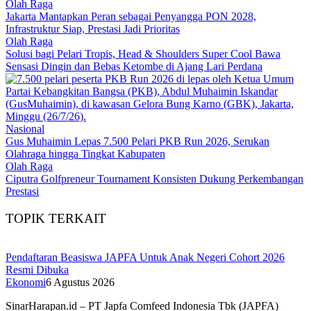
Olah Raga
Jakarta Mantapkan Peran sebagai Penyangga PON 2028,
Infrastruktur Siap, Prestasi Jadi Prioritas
Olah Raga
Solusi bagi Pelari Tropis, Head & Shoulders Super Cool Bawa
Sensasi Dingin dan Bebas Ketombe di Ajang Lari Perdana
Nasional
Gus Muhaimin Lepas 7.500 Pelari PKB Run 2026, Serukan
Olahraga hingga Tingkat Kabupaten
Olah Raga
Ciputra Golfpreneur Tournament Konsisten Dukung Perkembangan
Prestasi
TOPIK TERKAIT
Pendaftaran Beasiswa JAPFA Untuk Anak Negeri Cohort 2026
Resmi Dibuka
Ekonomi
6 Agustus 2026
SinarHarapan.id – PT Japfa Comfeed Indonesia Tbk (JAPFA)