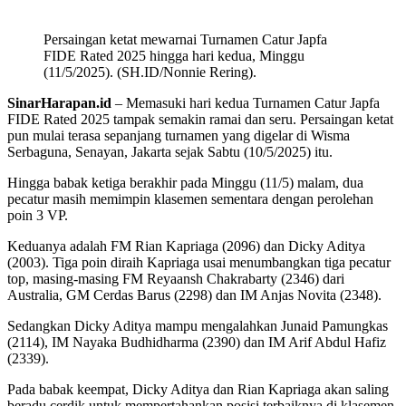
Persaingan ketat mewarnai Turnamen Catur Japfa
FIDE Rated 2025 hingga hari kedua, Minggu
(11/5/2025). (SH.ID/Nonnie Rering).
SinarHarapan.id
– Memasuki hari kedua Turnamen Catur Japfa
FIDE Rated 2025 tampak semakin ramai dan seru. Persaingan ketat
pun mulai terasa sepanjang turnamen yang digelar di Wisma
Serbaguna, Senayan, Jakarta sejak Sabtu (10/5/2025) itu.
Hingga babak ketiga berakhir pada Minggu (11/5) malam, dua
pecatur masih memimpin klasemen sementara dengan perolehan
poin 3 VP.
Keduanya adalah FM Rian Kapriaga (2096) dan Dicky Aditya
(2003). Tiga poin diraih Kapriaga usai menumbangkan tiga pecatur
top, masing-masing FM Reyaansh Chakrabarty (2346) dari
Australia, GM Cerdas Barus (2298) dan IM Anjas Novita (2348).
Sedangkan Dicky Aditya mampu mengalahkan Junaid Pamungkas
(2114), IM Nayaka Budhidharma (2390) dan IM Arif Abdul Hafiz
(2339).
Pada babak keempat, Dicky Aditya dan Rian Kapriaga akan saling
beradu cerdik untuk mempertahankan posisi terbaiknya di klasemen