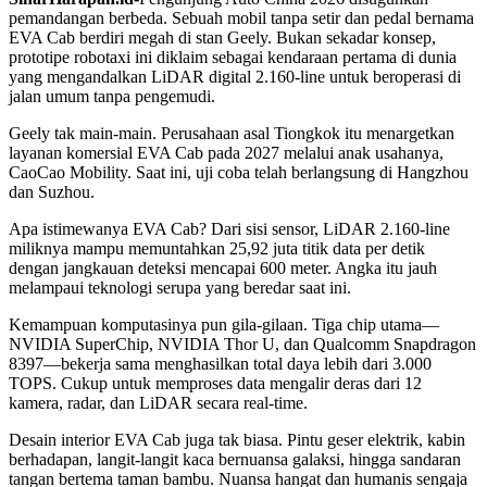
pemandangan berbeda. Sebuah mobil tanpa setir dan pedal bernama
EVA Cab berdiri megah di stan Geely. Bukan sekadar konsep,
prototipe robotaxi ini diklaim sebagai kendaraan pertama di dunia
yang mengandalkan LiDAR digital 2.160-line untuk beroperasi di
jalan umum tanpa pengemudi.
Geely tak main-main. Perusahaan asal Tiongkok itu menargetkan
layanan komersial EVA Cab pada 2027 melalui anak usahanya,
CaoCao Mobility. Saat ini, uji coba telah berlangsung di Hangzhou
dan Suzhou.
Apa istimewanya EVA Cab? Dari sisi sensor, LiDAR 2.160-line
miliknya mampu memuntahkan 25,92 juta titik data per detik
dengan jangkauan deteksi mencapai 600 meter. Angka itu jauh
melampaui teknologi serupa yang beredar saat ini.
Kemampuan komputasinya pun gila-gilaan. Tiga chip utama—
NVIDIA SuperChip, NVIDIA Thor U, dan Qualcomm Snapdragon
8397—bekerja sama menghasilkan total daya lebih dari 3.000
TOPS. Cukup untuk memproses data mengalir deras dari 12
kamera, radar, dan LiDAR secara real-time.
Desain interior EVA Cab juga tak biasa. Pintu geser elektrik, kabin
berhadapan, langit-langit kaca bernuansa galaksi, hingga sandaran
tangan bertema taman bambu. Nuansa hangat dan humanis sengaja