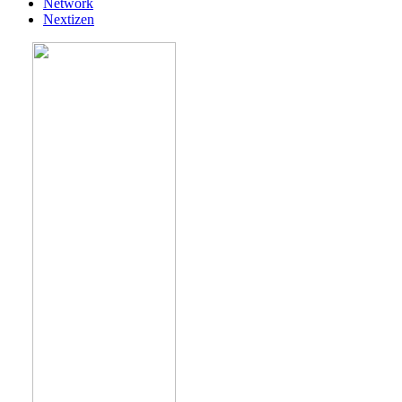
Network
Nextizen