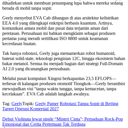
dihadirkan untuk membuat penumpang lupa bahwa mereka sedang
berada di mobil tanpa sopir.
Geely menyebut EVA Cab dibangun di atas arsitektur kelistrikan
EEA 4.0 yang dilengkapi enkripsi berbasis kuantum. Artinya,
komunikasi antara mobil dan pusat data terjamin aman dari
peretasan. Perusahaan ini bahkan mengklaim sebagai produsen
pertama yang meraih sertifikasi ISO 8800 untuk keamanan
kecerdasan buatan.
Tak hanya robotaxi, Geely juga memamerkan robot humanoid,
baterai solid-state, teknologi pengisian 12C, hingga ekosistem bahan
bakar metanol. Semua itu menjadi bagian dari strategi Full-Domain
AI 2.0 yang dicanangkan perusahaan.
Melalui pusat komputasi Xingrui berkapasitas 23,5 EFLOPS—
terbesar di kalangan produsen otomotif Tiongkok—Geely berambisi
mewujudkan visi “tanpa waktu tunggu, tanpa kemacetan, tanpa
kecelakaan”. EVA Cab adalah langkah awalnya.
Tag:
Geely
Topik:
Geely Pamer
Robotaxi Tanpa Sopir di Beijing
Target Operasi Komersial 2027
Debut Violinata lewat single “Misteri Cinta”; Perpaduan Rock-Pop
Emosional dan Cerita Pertemuan Tak Terduga