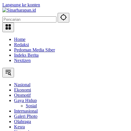
Langsung ke konten
Home
Redaksi
Pedoman Media Siber
Indeks Berita
Nextizen
Nasional
Ekonomi
Otomotif
Gaya Hidup
Sosial
Internasional
Galeri Photo
Olahraga
Kesra