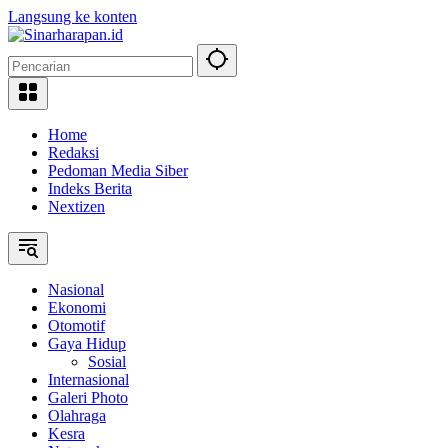
Langsung ke konten
Home
Redaksi
Pedoman Media Siber
Indeks Berita
Nextizen
Nasional
Ekonomi
Otomotif
Gaya Hidup
Sosial
Internasional
Galeri Photo
Olahraga
Kesra