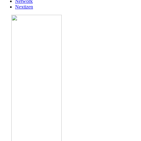
Network
Nextizen