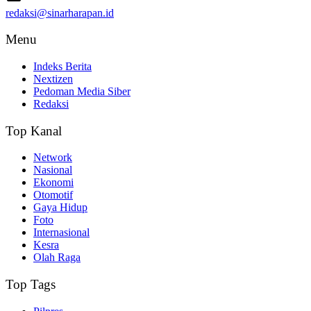
redaksi@sinarharapan.id
Menu
Indeks Berita
Nextizen
Pedoman Media Siber
Redaksi
Top Kanal
Network
Nasional
Ekonomi
Otomotif
Gaya Hidup
Foto
Internasional
Kesra
Olah Raga
Top Tags