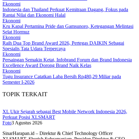
Ekonomi
Indonesia dan Thailand Perkuat Kemitraan Dagang, Fokus pada
Rantai Nilai dan Ekonomi Halal
Ekonomi
Kru Kapal Pertamina Pride dan Gamsunoro, Ketegangan Melintasi
Selat Hormuz
Ekonomi
Raih Dua Top Brand Award 2026, Pertegas DAIKIN Sebagai
Spesialis Tata Udara Terpercaya
Ekonomi
Persaingan Semakin Ketat, Infobrand Forum dan Brand Indonesia
Excellence Award Dorong Brand Naik Kelas
Ekonomi
Tugu Insurance Catatkan Laba Bersih Rp480,29 Miliar pada
Semester I-2026
TOPIK TERKAIT
XL Ukir Sejarah sebagai Best Mobile Network Indonesia 2026,
Perkuat Posisi XLSMART
Foto
3 Agustus 2026
SinarHarapan.id – Direktur & Chief Technology Officer
XLSMART, Shurish Subramaniam, Presiden Direktur & CEO