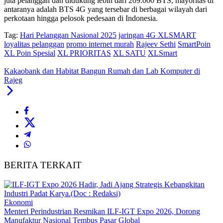
juta pelanggan dan didukung lebih dari 209.000 BTS, mayoritas di
antaranya adalah BTS 4G yang tersebar di berbagai wilayah dari
perkotaan hingga pelosok pedesaan di Indonesia.
Tag:
Hari Pelanggan Nasional 2025
jaringan 4G XLSMART
loyalitas pelanggan
promo internet murah
Rajeev Sethi
SmartPoin
XL Poin Spesial
XL PRIORITAS
XL SATU
XLSmart
Kakaobank dan Habitat Bangun Rumah dan Lab Komputer di
Rajeg
BERITA TERKAIT
Ekonomi
Menteri Perindustrian Resmikan ILF-IGT Expo 2026, Dorong
Manufaktur Nasional Tembus Pasar Global