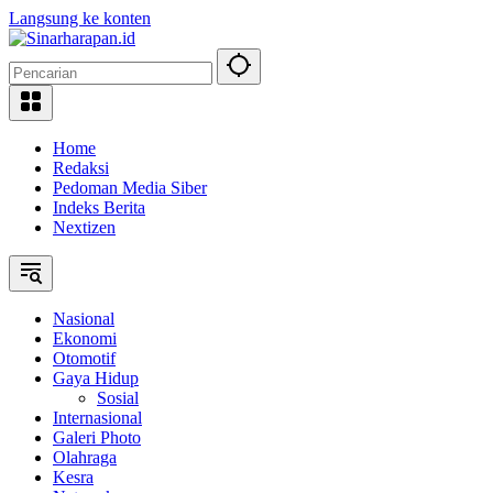
Langsung ke konten
Home
Redaksi
Pedoman Media Siber
Indeks Berita
Nextizen
Nasional
Ekonomi
Otomotif
Gaya Hidup
Sosial
Internasional
Galeri Photo
Olahraga
Kesra