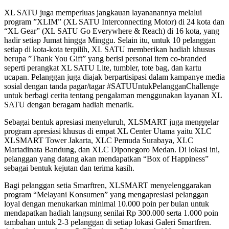
XL SATU juga memperluas jangkauan layananannya melalui
program ”XLIM” (XL SATU Interconnecting Motor) di 24 kota dan
“XL Gear” (XL SATU Go Everywhere & Reach) di 16 kota, yang
hadir setiap Jumat hingga Minggu. Selain itu, untuk 10 pelanggan
setiap di kota-kota terpilih, XL SATU memberikan hadiah khusus
berupa ”Thank You Gift” yang berisi personal item co-branded
seperti perangkat XL SATU Lite, tumbler, tote bag, dan kartu
ucapan. Pelanggan juga diajak berpartisipasi dalam kampanye media
sosial dengan tanda pagar/tagar #SATUUntukPelangganChallenge
untuk berbagi cerita tentang pengalaman menggunakan layanan XL
SATU dengan beragam hadiah menarik.
Sebagai bentuk apresiasi menyeluruh, XLSMART juga menggelar
program apresiasi khusus di empat XL Center Utama yaitu XLC
XLSMART Tower Jakarta, XLC Pemuda Surabaya, XLC
Martadinata Bandung, dan XLC Diponegoro Medan. Di lokasi ini,
pelanggan yang datang akan mendapatkan “Box of Happiness”
sebagai bentuk kejutan dan terima kasih.
Bagi pelanggan setia Smarftren, XLSMART menyelenggarakan
program “Melayani Konsumen” yang mengapresiasi pelanggan
loyal dengan menukarkan minimal 10.000 poin per bulan untuk
mendapatkan hadiah langsung senilai Rp 300.000 serta 1.000 poin
tambahan untuk 2-3 pelanggan di setiap lokasi Galeri Smartfren.