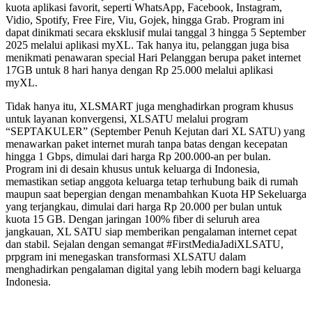
kuota aplikasi favorit, seperti WhatsApp, Facebook, Instagram,
Vidio, Spotify, Free Fire, Viu, Gojek, hingga Grab. Program ini
dapat dinikmati secara eksklusif mulai tanggal 3 hingga 5 September
2025 melalui aplikasi myXL. Tak hanya itu, pelanggan juga bisa
menikmati penawaran special Hari Pelanggan berupa paket internet
17GB untuk 8 hari hanya dengan Rp 25.000 melalui aplikasi
myXL.
Tidak hanya itu, XLSMART juga menghadirkan program khusus
untuk layanan konvergensi, XLSATU melalui program
“SEPTAKULER” (September Penuh Kejutan dari XL SATU) yang
menawarkan paket internet murah tanpa batas dengan kecepatan
hingga 1 Gbps, dimulai dari harga Rp 200.000-an per bulan.
Program ini di desain khusus untuk keluarga di Indonesia,
memastikan setiap anggota keluarga tetap terhubung baik di rumah
maupun saat bepergian dengan menambahkan Kuota HP Sekeluarga
yang terjangkau, dimulai dari harga Rp 20.000 per bulan untuk
kuota 15 GB. Dengan jaringan 100% fiber di seluruh area
jangkauan, XL SATU siap memberikan pengalaman internet cepat
dan stabil. Sejalan dengan semangat #FirstMediaJadiXLSATU,
prpgram ini menegaskan transformasi XLSATU dalam
menghadirkan pengalaman digital yang lebih modern bagi keluarga
Indonesia.