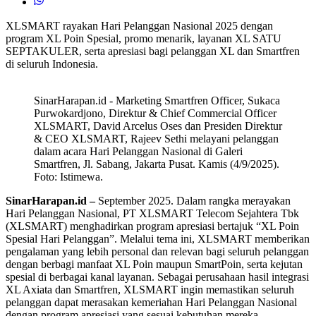
XLSMART rayakan Hari Pelanggan Nasional 2025 dengan
program XL Poin Spesial, promo menarik, layanan XL SATU
SEPTAKULER, serta apresiasi bagi pelanggan XL dan Smartfren
di seluruh Indonesia.
SinarHarapan.id - Marketing Smartfren Officer, Sukaca
Purwokardjono, Direktur & Chief Commercial Officer
XLSMART, David Arcelus Oses dan Presiden Direktur
& CEO XLSMART, Rajeev Sethi melayani pelanggan
dalam acara Hari Pelanggan Nasional di Galeri
Smartfren, Jl. Sabang, Jakarta Pusat. Kamis (4/9/2025).
Foto: Istimewa.
SinarHarapan.id –
September 2025. Dalam rangka merayakan
Hari Pelanggan Nasional, PT XLSMART Telecom Sejahtera Tbk
(XLSMART) menghadirkan program apresiasi bertajuk “XL Poin
Spesial Hari Pelanggan”. Melalui tema ini, XLSMART memberikan
pengalaman yang lebih personal dan relevan bagi seluruh pelanggan
dengan berbagi manfaat XL Poin maupun SmartPoin, serta kejutan
spesial di berbagai kanal layanan. Sebagai perusahaan hasil integrasi
XL Axiata dan Smartfren, XLSMART ingin memastikan seluruh
pelanggan dapat merasakan kemeriahan Hari Pelanggan Nasional
dengan program apresiasi yang sesuai kebutuhan mereka.