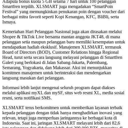
Adapula bonus kuota 5 GB selama 7 hari untuk 100 pelanggan
Smartfren terpilih. XLSMART juga mengadakan “SmartPoin
Festival” yang memungkinkan penukaran poin dengan voucher dari
berbagai mitra favorit seperti Kopi Kenangan, KFC, BliBli, serta
Ismaya.
Kemeriahan Hari Pelanggan Nasional juga akan dirasakan melalui
Shopee & TikTok Live bersama mantan anggota JKT48, di mana
pelanggan setia maupun pelanggan baru memiliki kesempatan untuk
mendapatkan hadiah eksklusif. Manajemen XLSMART, termasuk
Board of Directors (BOD), Customer Relations hingga Regional
Head, turut serta secara langsung melayani pelanggan di Smartfren
Galeri yang berlokasi di Jalan Sabang-Jakarta, Palembang,
Semarang, Yogyakarta, dan Makassar. Aksi ini menunjukkan
komitmen manajemen untuk berinteraksi dan mendengarkan
langsung masukan dari pelanggan.
Informasi lebih lanjut mengenai seluruh program dapat diakses
melalui aplikasi myXL dan mySF, situs web resmi XL, media sosial
resmi, serta notifikasi SMS.
XLSMART terus berkomitmen untuk memberikan layanan terbaik
kepada pelanggan dengan tidak hanya menghadirkan inovasi yang
relevan, tetapi juga memperluas jaringannya ke berbagai kota di
Indonesia. Saat ini, jaringan XLSMART melayani lebih dari 82,6