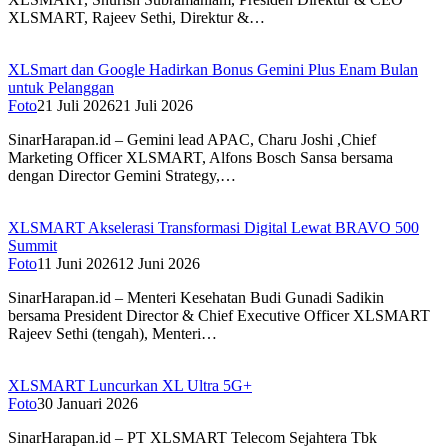
XLSMART, Rajeev Sethi, Direktur &…
XLSmart dan Google Hadirkan Bonus Gemini Plus Enam Bulan
untuk Pelanggan
Foto
21 Juli 2026
21 Juli 2026
SinarHarapan.id – Gemini lead APAC, Charu Joshi ,Chief
Marketing Officer XLSMART, Alfons Bosch Sansa bersama
dengan Director Gemini Strategy,…
XLSMART Akselerasi Transformasi Digital Lewat BRAVO 500
Summit
Foto
11 Juni 2026
12 Juni 2026
SinarHarapan.id – Menteri Kesehatan Budi Gunadi Sadikin
bersama President Director & Chief Executive Officer XLSMART
Rajeev Sethi (tengah), Menteri…
XLSMART Luncurkan XL Ultra 5G+
Foto
30 Januari 2026
SinarHarapan.id – PT XLSMART Telecom Sejahtera Tbk