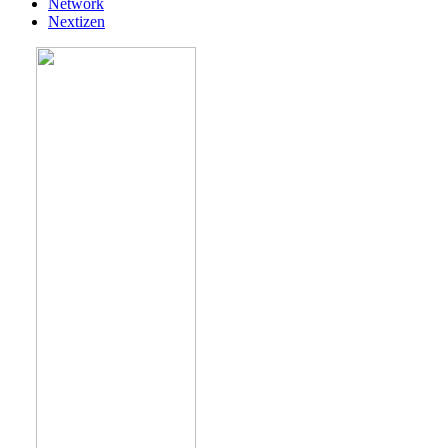
Network
Nextizen