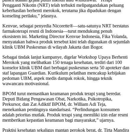
Pengganti Nikotin (NRT) telah terbukti melipatgandakan peluang
keberhasilan berhenti merokok, terutama jika dipadukan dengan
konseling perilaku,” jelasnya.
Kenvue, sebagai penyedia Nicorette®—satu-satunya NRT berstatus
farmakoterapi resmi di Indonesia—turut mendukung penuh
ekosistem ini. Marketing Director Kenvue Indonesia, Fika Yolanda,
menyatakan bahwa produk tersebut kini telah digunakan di sejumlah
klinik UBM Puskesmas di wilayah Jakarta dan Bogor.
Sebagai tindak lanjut kampanye, digelar Workshop Upaya Berhenti
Merokok yang melibatkan 150 tenaga kesehatan, terdiri dari 100
konselor klinik UBM dari berbagai puskesmas serta 50 apoteker dan
staf lapangan Guardian. Kurikulum pelatihan mencakup kebijakan
pedoman UBM, aspek medis dampak rokok, hingga teknik
wawancara motivasional.
BPOM turut memastikan keamanan produk terapi yang beredar.
Deputi Bidang Pengawasan Obat, Narkotika, Psikotropika,
Prekursor, dan Zat Adiktif BPOM, dr. William Adi Teja,
menekankan pentingnya standarisasi. “Perlindungan konsumen
adalah prioritas mutlak. Produk terapi yang memiliki izin edar resmi
memberikan kepastian keamanan bagi masyarakat,” ujarnya.
Praktisi kesehatan sekaligus mantan perokok berat, dr. Tirta Mandira