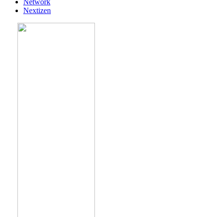
Network
Nextizen