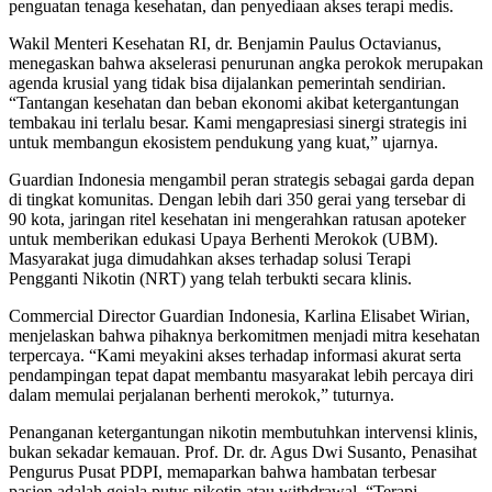
penguatan tenaga kesehatan, dan penyediaan akses terapi medis.
Wakil Menteri Kesehatan RI, dr. Benjamin Paulus Octavianus,
menegaskan bahwa akselerasi penurunan angka perokok merupakan
agenda krusial yang tidak bisa dijalankan pemerintah sendirian.
“Tantangan kesehatan dan beban ekonomi akibat ketergantungan
tembakau ini terlalu besar. Kami mengapresiasi sinergi strategis ini
untuk membangun ekosistem pendukung yang kuat,” ujarnya.
Guardian Indonesia mengambil peran strategis sebagai garda depan
di tingkat komunitas. Dengan lebih dari 350 gerai yang tersebar di
90 kota, jaringan ritel kesehatan ini mengerahkan ratusan apoteker
untuk memberikan edukasi Upaya Berhenti Merokok (UBM).
Masyarakat juga dimudahkan akses terhadap solusi Terapi
Pengganti Nikotin (NRT) yang telah terbukti secara klinis.
Commercial Director Guardian Indonesia, Karlina Elisabet Wirian,
menjelaskan bahwa pihaknya berkomitmen menjadi mitra kesehatan
terpercaya. “Kami meyakini akses terhadap informasi akurat serta
pendampingan tepat dapat membantu masyarakat lebih percaya diri
dalam memulai perjalanan berhenti merokok,” tuturnya.
Penanganan ketergantungan nikotin membutuhkan intervensi klinis,
bukan sekadar kemauan. Prof. Dr. dr. Agus Dwi Susanto, Penasihat
Pengurus Pusat PDPI, memaparkan bahwa hambatan terbesar
pasien adalah gejala putus nikotin atau withdrawal. “Terapi