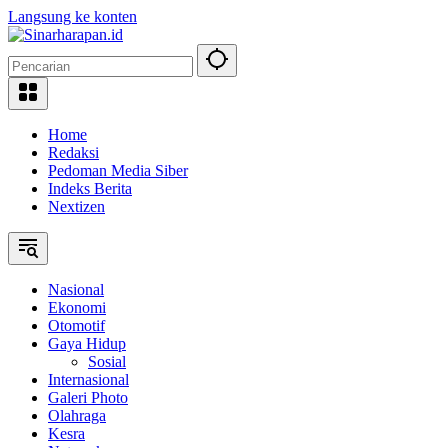
Langsung ke konten
Home
Redaksi
Pedoman Media Siber
Indeks Berita
Nextizen
Nasional
Ekonomi
Otomotif
Gaya Hidup
Sosial
Internasional
Galeri Photo
Olahraga
Kesra