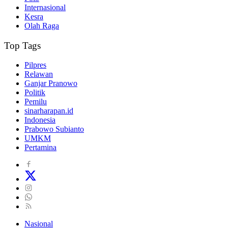
Internasional
Kesra
Olah Raga
Top Tags
Pilpres
Relawan
Ganjar Pranowo
Politik
Pemilu
sinarharapan.id
Indonesia
Prabowo Subianto
UMKM
Pertamina
Nasional