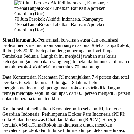
70 Juta Perokok Aktif di Indonesia, Kampanye
#SehatTanpaRokok Libatkan Ratusan Apoteker
Guardian.(Doc)
SinarHarapan.id-
Pemerintah bersama swasta dan organisasi
profesi medis meluncurkan kampanye nasional #SehatTanpaRokok,
Rabu (3/6/2026), bertepatan dengan peringatan Hari Tanpa
Tembakau Sedunia. Langkah ini menjadi jawaban atas krisis
ketergantungan tembakau yang tengah melanda Indonesia, di mana
jumlah perokok aktif telah menembus 70 juta orang.
Data Kementerian Kesehatan RI menunjukkan 7,4 persen dari total
perokok tersebut berusia 10 hingga 18 tahun. Lebih
mengkhawatirkan lagi, penggunaan rokok elektrik di kalangan
remaja melonjak sepuluh kali lipat, dari 0,3 persen menjadi 3 persen
dalam beberapa tahun terakhir.
Kolaborasi ini melibatkan Kementerian Kesehatan RI, Kenvue,
Guardian Indonesia, Perhimpunan Dokter Paru Indonesia (PDPI),
serta Badan Pengawas Obat dan Makanan (BPOM). Sinergi
bertajuk #SehatTanpaRokok itu dirancang untuk menekan
prevalensi perokok dari hulu ke hilir melalui pendekatan edukasi,