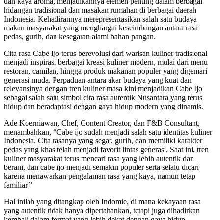
dan kaya aroma, menjadikannya elemen penting dalam berbagai
hidangan tradisional dan masakan rumahan di berbagai daerah
Indonesia. Kehadirannya merepresentasikan salah satu budaya
makan masyarakat yang menghargai keseimbangan antara rasa
pedas, gurih, dan kesegaran alami bahan pangan.
Cita rasa Cabe Ijo terus berevolusi dari warisan kuliner tradisional
menjadi inspirasi berbagai kreasi kuliner modern, mulai dari menu
restoran, camilan, hingga produk makanan populer yang digemari
generasi muda. Perpaduan antara akar budaya yang kuat dan
relevansinya dengan tren kuliner masa kini menjadikan Cabe Ijo
sebagai salah satu simbol cita rasa autentik Nusantara yang terus
hidup dan beradaptasi dengan gaya hidup modern yang dinamis.
Ade Koerniawan, Chef, Content Creator, dan F&B Consultant,
menambahkan, “Cabe ijo sudah menjadi salah satu identitas kuliner
Indonesia. Cita rasanya yang segar, gurih, dan memiliki karakter
pedas yang khas telah menjadi favorit lintas generasi. Saat ini, tren
kuliner masyarakat terus mencari rasa yang lebih autentik dan
berani, dan cabe ijo menjadi semakin populer serta selalu dicari
karena menawarkan pengalaman rasa yang kaya, namun tetap
familiar.”
Hal inilah yang ditangkap oleh Indomie, di mana kekayaan rasa
yang autentik tidak hanya dipertahankan, tetapi juga dihadirkan
kembali dalam format yang lebih dekat dengan gaya hidup