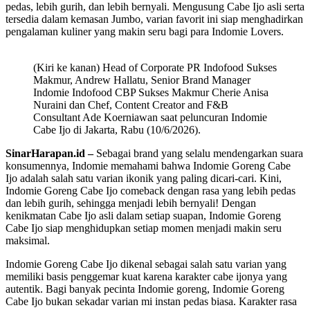
pedas, lebih gurih, dan lebih bernyali. Mengusung Cabe Ijo asli serta
tersedia dalam kemasan Jumbo, varian favorit ini siap menghadirkan
pengalaman kuliner yang makin seru bagi para Indomie Lovers.
(Kiri ke kanan) Head of Corporate PR Indofood Sukses
Makmur, Andrew Hallatu, Senior Brand Manager
Indomie Indofood CBP Sukses Makmur Cherie Anisa
Nuraini dan Chef, Content Creator and F&B
Consultant Ade Koerniawan saat peluncuran Indomie
Cabe Ijo di Jakarta, Rabu (10/6/2026).
SinarHarapan.id –
Sebagai brand yang selalu mendengarkan suara
konsumennya, Indomie memahami bahwa Indomie Goreng Cabe
Ijo adalah salah satu varian ikonik yang paling dicari-cari. Kini,
Indomie Goreng Cabe Ijo comeback dengan rasa yang lebih pedas
dan lebih gurih, sehingga menjadi lebih bernyali! Dengan
kenikmatan Cabe Ijo asli dalam setiap suapan, Indomie Goreng
Cabe Ijo siap menghidupkan setiap momen menjadi makin seru
maksimal.
Indomie Goreng Cabe Ijo dikenal sebagai salah satu varian yang
memiliki basis penggemar kuat karena karakter cabe ijonya yang
autentik. Bagi banyak pecinta Indomie goreng, Indomie Goreng
Cabe Ijo bukan sekadar varian mi instan pedas biasa. Karakter rasa