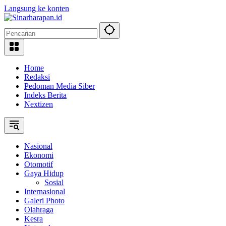
Langsung ke konten
Home
Redaksi
Pedoman Media Siber
Indeks Berita
Nextizen
Nasional
Ekonomi
Otomotif
Gaya Hidup
Sosial
Internasional
Galeri Photo
Olahraga
Kesra