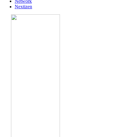
Network
Nextizen