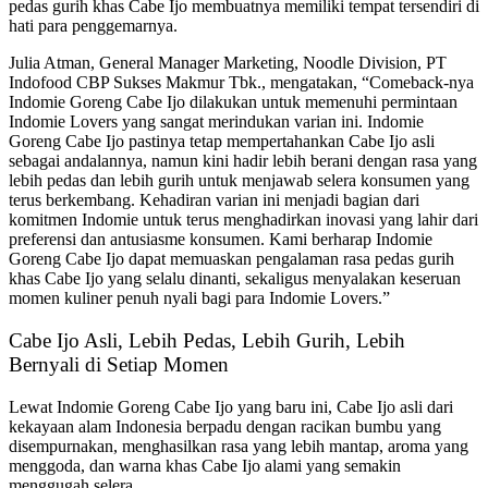
pedas gurih khas Cabe Ijo membuatnya memiliki tempat tersendiri di
hati para penggemarnya.
Julia Atman, General Manager Marketing, Noodle Division, PT
Indofood CBP Sukses Makmur Tbk., mengatakan, “Comeback-nya
Indomie Goreng Cabe Ijo dilakukan untuk memenuhi permintaan
Indomie Lovers yang sangat merindukan varian ini. Indomie
Goreng Cabe Ijo pastinya tetap mempertahankan Cabe Ijo asli
sebagai andalannya, namun kini hadir lebih berani dengan rasa yang
lebih pedas dan lebih gurih untuk menjawab selera konsumen yang
terus berkembang. Kehadiran varian ini menjadi bagian dari
komitmen Indomie untuk terus menghadirkan inovasi yang lahir dari
preferensi dan antusiasme konsumen. Kami berharap Indomie
Goreng Cabe Ijo dapat memuaskan pengalaman rasa pedas gurih
khas Cabe Ijo yang selalu dinanti, sekaligus menyalakan keseruan
momen kuliner penuh nyali bagi para Indomie Lovers.”
Cabe Ijo Asli, Lebih Pedas, Lebih Gurih, Lebih
Bernyali di Setiap Momen
Lewat Indomie Goreng Cabe Ijo yang baru ini, Cabe Ijo asli dari
kekayaan alam Indonesia berpadu dengan racikan bumbu yang
disempurnakan, menghasilkan rasa yang lebih mantap, aroma yang
menggoda, dan warna khas Cabe Ijo alami yang semakin
menggugah selera.