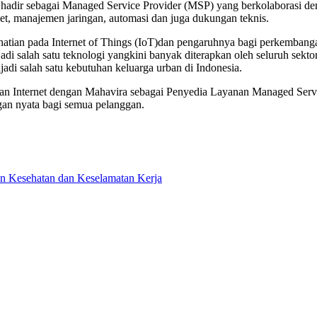
ir sebagai Managed Service Provider (MSP) yang berkolaborasi deng
t, manajemen jaringan, automasi dan juga dukungan teknis.
tian pada Internet of Things (IoT)dan pengaruhnya bagi perkembangan i
njadi salah satu teknologi yangkini banyak diterapkan oleh seluruh se
di salah satu kebutuhan keluarga urban di Indonesia.
ingan Internet dengan Mahavira sebagai Penyedia Layanan Managed Ser
gan nyata bagi semua pelanggan.
n Kesehatan dan Keselamatan Kerja