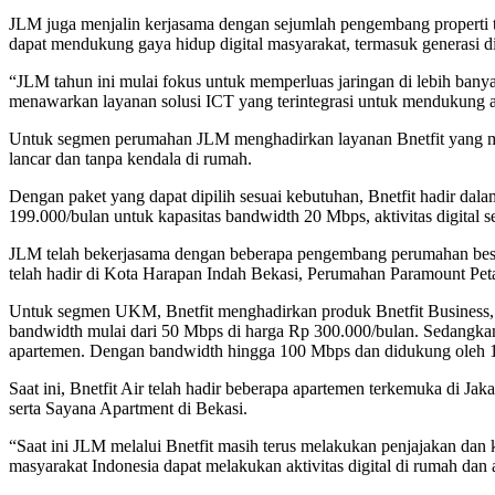
JLM juga menjalin kerjasama dengan sejumlah pengembang properti 
dapat mendukung gaya hidup digital masyarakat, termasuk generasi dig
“JLM tahun ini mulai fokus untuk memperluas jaringan di lebih bany
menawarkan layanan solusi ICT yang terintegrasi untuk mendukung ak
Untuk segmen perumahan JLM menghadirkan layanan Bnetfit yang mer
lancar dan tanpa kendala di rumah.
Dengan paket yang dapat dipilih sesuai kebutuhan, Bnetfit hadir dalam
199.000/bulan untuk kapasitas bandwidth 20 Mbps, aktivitas digital s
JLM telah bekerjasama dengan beberapa pengembang perumahan besar 
telah hadir di Kota Harapan Indah Bekasi, Perumahan Paramount Pet
Untuk segmen UKM, Bnetfit menghadirkan produk Bnetfit Business, 
bandwidth mulai dari 50 Mbps di harga Rp 300.000/bulan. Sedangkan 
apartemen. Dengan bandwidth hingga 100 Mbps dan didukung oleh 100
Saat ini, Bnetfit Air telah hadir beberapa apartemen terkemuka di J
serta Sayana Apartment di Bekasi.
“Saat ini JLM melalui Bnetfit masih terus melakukan penjajakan da
masyarakat Indonesia dapat melakukan aktivitas digital di rumah dan 