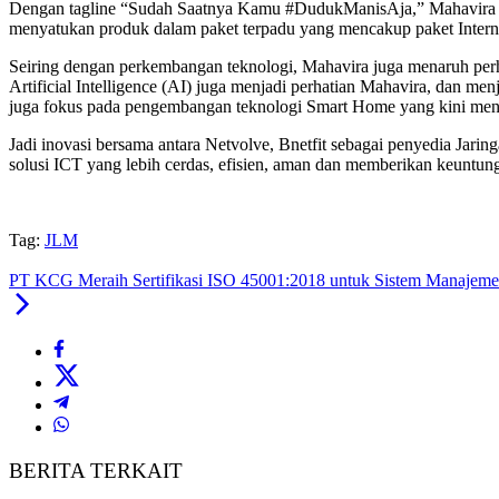
Dengan tagline “Sudah Saatnya Kamu #DudukManisAja,” Mahavira had
menyatukan produk dalam paket terpadu yang mencakup paket Interne
Seiring dengan perkembangan teknologi, Mahavira juga menaruh perha
Artificial Intelligence (AI) juga menjadi perhatian Mahavira, dan me
juga fokus pada pengembangan teknologi Smart Home yang kini menja
Jadi inovasi bersama antara Netvolve, Bnetfit sebagai penyedia Jar
solusi ICT yang lebih cerdas, efisien, aman dan memberikan keuntun
Tag:
JLM
PT KCG Meraih Sertifikasi ISO 45001:2018 untuk Sistem Manajeme
BERITA TERKAIT