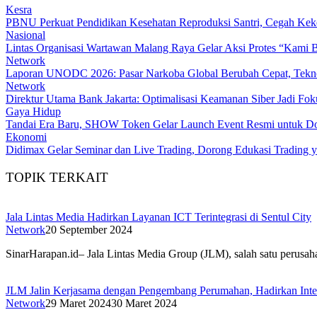
Kesra
PBNU Perkuat Pendidikan Kesehatan Reproduksi Santri, Cegah Kek
Nasional
Lintas Organisasi Wartawan Malang Raya Gelar Aksi Protes “Kami 
Network
Laporan UNODC 2026: Pasar Narkoba Global Berubah Cepat, Tekno
Network
Direktur Utama Bank Jakarta: Optimalisasi Keamanan Siber Jadi Fo
Gaya Hidup
Tandai Era Baru, SHOW Token Gelar Launch Event Resmi untuk Doro
Ekonomi
Didimax Gelar Seminar dan Live Trading, Dorong Edukasi Trading 
TOPIK TERKAIT
Jala Lintas Media Hadirkan Layanan ICT Terintegrasi di Sentul City
Network
20 September 2024
SinarHarapan.id– Jala Lintas Media Group (JLM), salah satu perusah
JLM Jalin Kerjasama dengan Pengembang Perumahan, Hadirkan Inter
Network
29 Maret 2024
30 Maret 2024