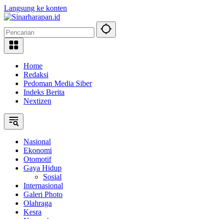
Langsung ke konten
Home
Redaksi
Pedoman Media Siber
Indeks Berita
Nextizen
Nasional
Ekonomi
Otomotif
Gaya Hidup
Sosial
Internasional
Galeri Photo
Olahraga
Kesra