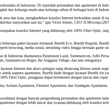
terkemuka di Indonesia. Di sejumlah perumahan dan apartemen di Ind
ital dan keluarga muda atau keluarga urban di berbagai kota di Indone
ak area dan kota, menghadirkan koneksi Internet berkualitas untuk di
tivitas masyarakat saat ini,” ujar Victor Irianto, CEO JLMGroup.(28/
upakan koneksi Internet yang didukung oleh 100% Fiber Optic, tanpa
 beberapa paket layanan termasuk Bnetfit Eco, Bnetfit Regular, Bnetfit
eperti browsing, media sosial, streaming video hingga bermain game on
di Indonesia diantaranya Paramount Land, Summarecon, Adhi Persada 
als, Summarecon Bogor, the Anggana Village, dan lain sebagainya
layanan Internet dan akses jaringan yang dirancang khusus untuk seg
untuk segmen apartemen, Bnetfit hadir dengan layanan Bnetfit Air ya
% Fiber Optic, pengguna dapat berinternet dengan lancar dan cepat t
akarta; Aerium Apartment, Element Apartment, dan Southgate Apartment
n koordinasi dengan banyak pengembang perumahan dan apartemen lainn
apartemen dengan lebih lancar dan nyaman,didukung oleh koneksi terbai