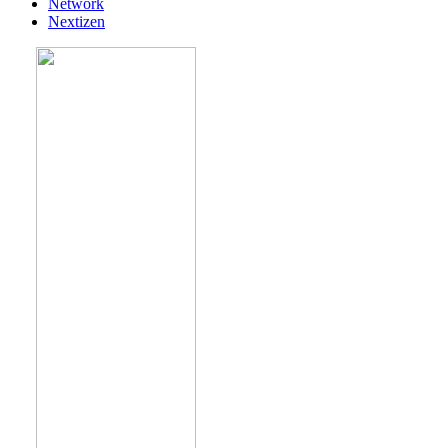
Network
Nextizen