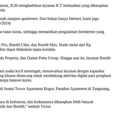
onesia, JLM menghadirkan layanan ICT berkualitas yang diharapkan
sia.
 rumah maupun apartemen. Dan bukan hanya Internet, kami juga
5/2024)
 batas kuota, sehingga memastikan pengalaman berinternet yang
 Pro, Bnetfit Ultra, dan Bnetfit Max. Hadir mulai dari Rp
line dapat dilakukan tanpa kendala.
Property, dan Damai Putra Group. Hingga saat ini, layanan Bnetfit
men usaha kecil menengah, menawarkan layanan dengan kapasitas
ng khusus dirancang untuk mendukung aktivitas digital para penghuni
anpa batasan kuota.
, di Sentul Tower Apartment Bogor, Paradiso Apartment di Tangerang,
ya di Indonesia, dan kedepannya diharapkan lebih banyak
lk dari Bnetfit,” tambah Victor.