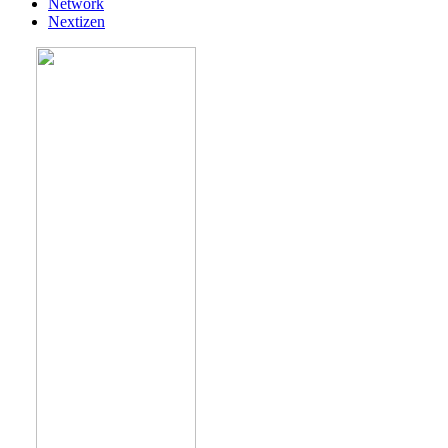
Network
Nextizen