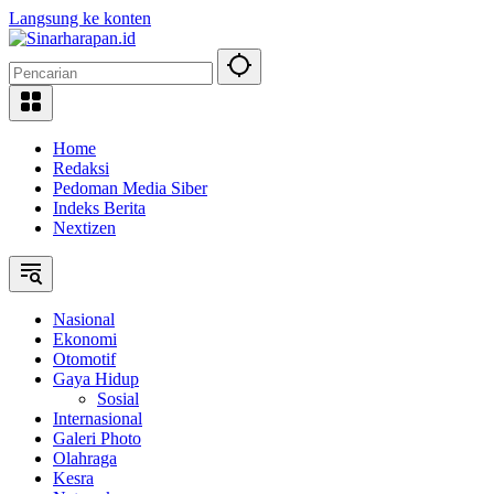
Langsung ke konten
Home
Redaksi
Pedoman Media Siber
Indeks Berita
Nextizen
Nasional
Ekonomi
Otomotif
Gaya Hidup
Sosial
Internasional
Galeri Photo
Olahraga
Kesra