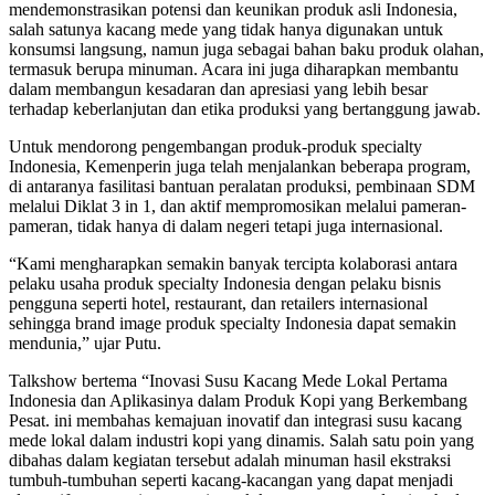
mendemonstrasikan potensi dan keunikan produk asli Indonesia,
salah satunya kacang mede yang tidak hanya digunakan untuk
konsumsi langsung, namun juga sebagai bahan baku produk olahan,
termasuk berupa minuman. Acara ini juga diharapkan membantu
dalam membangun kesadaran dan apresiasi yang lebih besar
terhadap keberlanjutan dan etika produksi yang bertanggung jawab.
Untuk mendorong pengembangan produk-produk specialty
Indonesia, Kemenperin juga telah menjalankan beberapa program,
di antaranya fasilitasi bantuan peralatan produksi, pembinaan SDM
melalui Diklat 3 in 1, dan aktif mempromosikan melalui pameran-
pameran, tidak hanya di dalam negeri tetapi juga internasional.
“Kami mengharapkan semakin banyak tercipta kolaborasi antara
pelaku usaha produk specialty Indonesia dengan pelaku bisnis
pengguna seperti hotel, restaurant, dan retailers internasional
sehingga brand image produk specialty Indonesia dapat semakin
mendunia,” ujar Putu.
Talkshow bertema “Inovasi Susu Kacang Mede Lokal Pertama
Indonesia dan Aplikasinya dalam Produk Kopi yang Berkembang
Pesat. ini membahas kemajuan inovatif dan integrasi susu kacang
mede lokal dalam industri kopi yang dinamis. Salah satu poin yang
dibahas dalam kegiatan tersebut adalah minuman hasil ekstraksi
tumbuh-tumbuhan seperti kacang-kacangan yang dapat menjadi