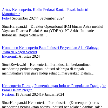
Astra, Kemenperin, Kadin Perkuat Rantai Pasok Industri
Manufaktur
Foto
4 September 2024
4 September 2024
SinarHarapan.id – Direktur Operasional IKM binaan Astra melalui
Yayasan Dharma Bhakti Astra (YDBA), PT Arkha Industries
Indonesia, Bagus Setiawan…
Komitmen Kemenperin Pacu Industri Fesyen dan Alat Olahraga
Juara di Negeri Sendiri
Ekonomi
1 Agustus 2024
StockReview.id – Kementerian Perindustrian berkomitmen
mendorong perkembangan industri olahraga di tengah
meningkatnya tren gaya hidup sehat di masyarakat. Dalam…
Kemenperin Dorong Pengembangan Industri Pengolahan Daging ke
Pasar Dalam Negeri
Nasional
19 Januari 2024
19 Januari 2024
SinarHarapan.id-Kementerian Perindustrian (Kemenperin) terus
mendorong peningkatan potensi industri pengolahan daging, salah