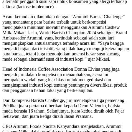
alternatif pengganti susu sapi untuk konsumen yang alergi terhadap
laktosa (lactose intolerance).
Acara kemudian dilanjutkan dengan “Arummi Barista Challenge”
yang menantang para barista terbaik untuk berkompetisi
menciptakan minuman inovatif menggunakan Arummi Cashew
Milk. Mikael Jasin, World Barista Champion 2024 sekaligus Brand
Ambassador Arummi, yang bertindak sebagai salah satu juri
mengungkapkan antusiasmenya terhadap acara ini. “Saya bangga
menjadi bagian dari inisiatif, yang tidak hanya menguji keterampilan
para barista, tetapi juga menonjolkan potensi besar susu kacang
mede sebagai alternatif susu di industri kopi,” ujar Mikael.
Head of Indonesia Coffee Association Donna Elvina yang juga
menjadi juri dalam kompetisi ini menambahkan, acara ini
merupakan wadah yang luar biasa untuk mengedukasi dan
menginspirasi industri kopi tentang pentingnya diversifikasi produk
dan penggunaan bahan lokal yang berkelanjutan.
Dari kompetisi Barista Challenge, juri menetapkan tiga pemenang.
Predikat juara pertama diberikan kepada Deon Valencio, barista
muda berusia 16 tahun. Selanjutnya, juara kedua diraih oleh Pajar
Setiawan, dan juara ketiga diraih Ihsan Pramana.
CEO Arummi Foods Nacitta Kanyandara menjelaskan, Arummi
Cashew Milk adalah produk susu kacang mede lokal pertama di