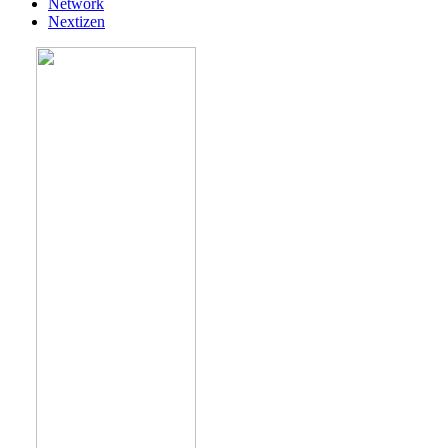
Network
Nextizen