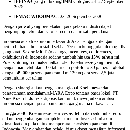
IFFINA+
yang didukung IMM Cologne: 24–27 September
2026
IFMAC WOODMAC
: 23–26 September 2026
Dengan jadwal yang berdekatan, para pelaku industri dapat
mengunjungi lebih dari satu pameran dalam satu perjalanan.
Indonesia adalah ekonomi terbesar di Asia Tenggara dengan
pertumbuhan tahunan stabil sekitar 5% dan keunggulan demografis
yang kuat. Sektor MICE (meetings, incentives, conferences,
exhibitions) di Indonesia sedang tumbuh hingga
15% tahun ini
.
Potensi itu ingin dimaksimalkan oleh Koelnmesse yang memiliki
pengalaman lebih dari 100 tahun dan portofolio 80 pameran global
dengan 49.000 peserta pameran dari 129 negara serta 2,5 juta
pengunjung per tahun.
Dengan sinergi antara pengalaman global Koelnmesse dan
pengetahuan mendalam AMARA Expo tentang pasar lokal, PT
Nine Koeln Indonesia diposisikan untuk mewujudkan ambisi
Indonesia menjadi pusat pameran dagang utama di kawasan.
Hingga 2040, Koelnmesse berinvestasi lebih dari satu miliar euro
dalam pengembangan kompleks pameran. Investasi ini akan
dimanfaatkan pula untuk memperkuat ekosistem pameran di
Indonesia. Masyarakat dan pelaku bisnis dapat mengikuti informasi