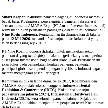
SinarHarapan.id-
Industri pameran dagang di Indonesia memasuki
babak baru. Koelnmesse, penyelenggara pameran raksasa asal
Jerman, bersama AMARA Expo (PT Amara Pameran Internasional)
resmi mendirikan perusahaan patungan (
joint venture
) bernama
PT
Nine Koeln Indonesia
. Pengumuman itu disampaikan di Jakarta
pada
12 Mei 2026
, menandai fase lanjutan dari kolaborasi yang
telah berlangsung sejak 2017.
PT Nine Koeln Indonesia didirikan untuk memajukan sektor
pameran dagang (
trade fair
) di dalam negeri sekaligus memperluas
akses pasar internasional bagi pelaku usaha lokal. Perusahaan ini
akan fokus pada peningkatan kualitas pameran, penguatan
partisipasi global, serta pendampingan bagi bisnis Indonesia agar
mampu menjangkau pasar luar negeri.
Kemitraan ini bukan tanpa dasar. Sejak 2017, Koelnmesse dan
AMARA Expo telah sukses menggelar
Indonesia Dental
Exhibition & Conference (IDEC)
. Kolaborasi berlanjut
pada
interzum jakarta
(2024),
International Hardware Fair
Indonesia
(2025), serta sejumlah pameran lainnya. Sejak 2020,
AMARA Expo bahkan menjadi mitra penjualan resmi Koelnmesse
di Indonesia.