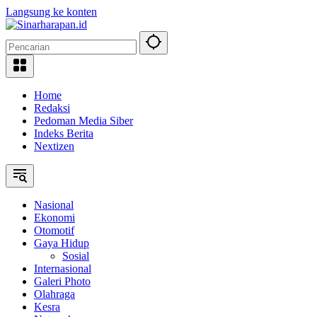
Langsung ke konten
Home
Redaksi
Pedoman Media Siber
Indeks Berita
Nextizen
Nasional
Ekonomi
Otomotif
Gaya Hidup
Sosial
Internasional
Galeri Photo
Olahraga
Kesra